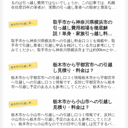
るのは引っ越し費用ではないでしょうか。この記事では、札幌
在住歴15年の筆者が、実際の引っ越し業者への取材と豊富な事
例分析を基に、札幌から帯広への引っ越し相場を詳しく解説し
ます。結論から...
取手市から神奈川県横浜市の
木市の引越し料金・代金相場・見積り情報
栃
引っ越し費用相場を徹底解
説！単身・家族引っ越し料金
を節約する裏技
取手市から神奈川県横浜市への引越し料金口コミを掲載中。取
手市で引越し業者に引越し申込を検討している方は参考にして
みてください。取手市から神奈川県横浜市までは約90kmとやや
距離があります。片道で１時間前後かかりますが、その日中に
は引越しでき...
栃木市から宇都宮市への引越
木市の引越し料金・代金相場・見積り情報
栃
し見積り・料金は？
栃木市から宇都宮市への引越し口コミ情報栃木市から宇都宮市
へ引越しへの引越し口コミ情報です。反対に宇都宮市から栃木
市へ引越し予定のある人も参考にしてください。栃木市から県
内の宇都宮市までは約30km程度と近場になります。片道で１時
間弱の距離な...
栃木市から小山市への引越し
木市の引越し料金・代金相場・見積り情報
栃
見積り・料金は？
栃木市から小山市へ引越しへの引越し口コミ情報です。反対に
小山市から栃木市へ引越し予定のある人も参考にしてくださ
い。栃木市から小山市なのでその日中に引越しは完了するパタ