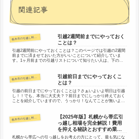
関連記事
引越2週間前までにやっておく
木市の引越し料金・代金相場・見積り情報
栃
ことは？
引越2週間前にやっておくことは？このページでは引越の2週間
前までに済ませておいた方がいいことについて紹介していま
す。1ヶ月前までの引越リストについて知りたい人は、下のリ
ンクを見てみてください。1ヶ月前までに済ませておいた方が
いいリスト2週間...
引越前日までにやっておくこ
木市の引越し料金・代金相場・見積り情報
栃
とは？
引越の前日までにやっておくことは？さぁいよいよ明日は引越
し！！でも、本当に大丈夫？？前日までにしっかり終えておく
ことを紹介していますので、うっかり！なんてことが無いよう
覚えておきましょう。電気・ガス・水道の停止手続き＆引越し
先での使用開始連...
【2025年版】札幌から帯広引
木市の引越し料金・代金相場・見積り情報
栃
っ越し相場を完全解説！費用
を抑える秘訣とおすすめ業者
を徹底比較
札幌から帯広への引っ越しをお考えの方にとって、最も気にな