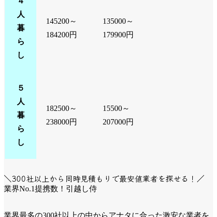
４
人
145200～
135000～
暮
184200円
179900円
ら
し
５
人
182500～
15500～
暮
238000円
207000円
ら
し
＼300社以上から同時見積もりで最安値業者を探せる！／
業界No.1提携数！引越し侍
業界最多の300社以上の中からアナタに合った激安な業者を