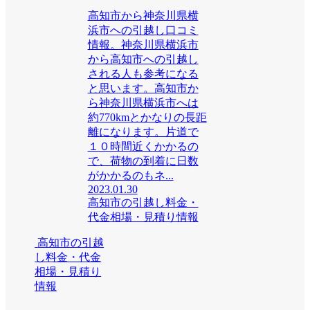
高知市から神奈川県横
浜市への引越し口コミ
情報。神奈川県横浜市
から高知市への引越し
される人も参考になる
と思います。高知市か
ら神奈川県横浜市へは
約770kmとかなりの長距
離になります。片道で
１０時間近くかかるの
で、荷物の到着に日数
がかかるのもネ...
2023.01.30
高知市の引越し料金・
代金相場・見積り情報
高知市の引越
し料金・代金
相場・見積り
情報