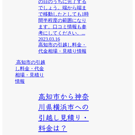
の日のうちに完了する
でしょう。端から端ま
で移動したとしても1時
間半程度の範囲になり
ます。口コミ情報も参
考にしてください。...
2023.03.16
高知市の引越し料金・
代金相場・見積り情報
高知市の引越
し料金・代金
相場・見積り
情報
高知市から神奈
川県横浜市への
引越し見積り・
料金は？