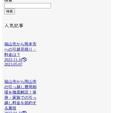
検索
検索
人気記事
福山市から熊本市
への引越見積り・
料金は？
2022.11.16
2023.05.07
福山市から岡山市
の引っ越し費用相
場を徹底解説！単
身・家族での引っ
越し料金を節約す
る裏技