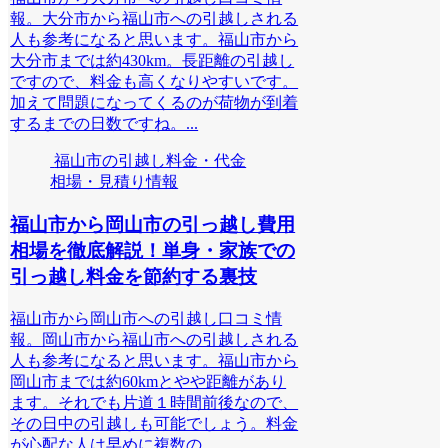
報。大分市から福山市への引越しされる
人も参考になると思います。福山市から
大分市までは約430km。長距離の引越し
ですので、料金も高くなりやすいです。
加えて問題になってくるのが荷物が到着
するまでの日数ですね。...
福山市の引越し料金・代金
相場・見積り情報
福山市から岡山市の引っ越し費用
相場を徹底解説！単身・家族での
引っ越し料金を節約する裏技
福山市から岡山市への引越し口コミ情
報。岡山市から福山市への引越しされる
人も参考になると思います。福山市から
岡山市までは約60kmとやや距離があり
ます。それでも片道１時間前後なので、
その日中の引越しも可能でしょう。料金
が心配な人は早めに複数の...