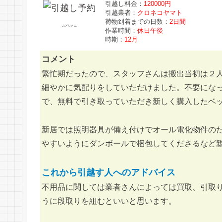
引越し料金：
120000円
引越業者：
クロネコヤマト
荷物到着までの日数：
2日間
みどりさん
作業時間：
休日午後
時期：
12月
コメント
繁忙期だったので、スタッフさんは搬出当初は２
細やかに気配りをしていただけました。不要にな
で、無料で引き取っていただき新しく購入したベ
新居では照明器具が備え付けでオール電化物件の
やすいようにダンボールで梱包してくださるなど
これから引越す人へのアドバイス
不用品に関しては業者さんによっては買取、引取
うに段取りを組むといいと思います。