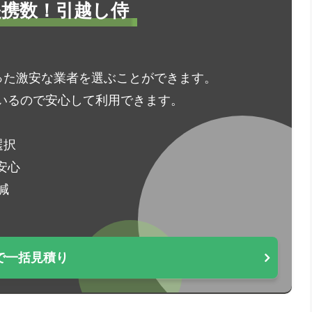
1提携数！引越し侍
った激安な業者を選ぶことができます。
いるので安心して利用できます。
選択
安心
減
で一括見積り