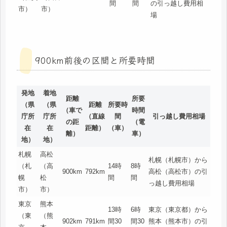
間
間
の引っ越し費用相
市）
市）
場
900km前後の区間と所要時間
発地
着地
距離
所要
（県
（県
距離
所要時
（車で
時間
庁所
庁所
（直線
間
引っ越し費用相場
の距
（電
在
在
距離）
（車）
離）
車）
地）
地）
札幌
高松
札幌（札幌市）から
（札
（高
14時
8時
900km
792km
高松（高松市）の引
幌
松
間
間
っ越し費用相場
市）
市）
東京
熊本
13時
6時
東京（東京都）から
（東
（熊
902km
791km
間30
間30
熊本（熊本市）の引