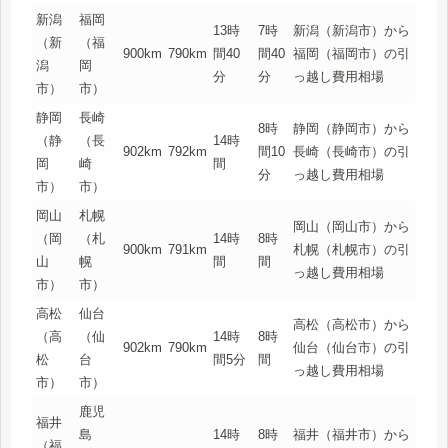
新潟
福岡
13時
7時
新潟（新潟市）から
（新
（福
900km
790km
間40
間40
福岡（福岡市）の引
潟
岡
分
分
っ越し費用相場
市）
市）
静岡
長崎
8時
静岡（静岡市）から
（静
（長
14時
902km
792km
間10
長崎（長崎市）の引
岡
崎
間
分
っ越し費用相場
市）
市）
岡山
札幌
岡山（岡山市）から
（岡
（札
14時
8時
900km
791km
札幌（札幌市）の引
山
幌
間
間
っ越し費用相場
市）
市）
高松
仙台
高松（高松市）から
（高
（仙
14時
8時
902km
790km
仙台（仙台市）の引
松
台
間5分
間
っ越し費用相場
市）
市）
鹿児
福井
島
14時
8時
福井（福井市）から
（福