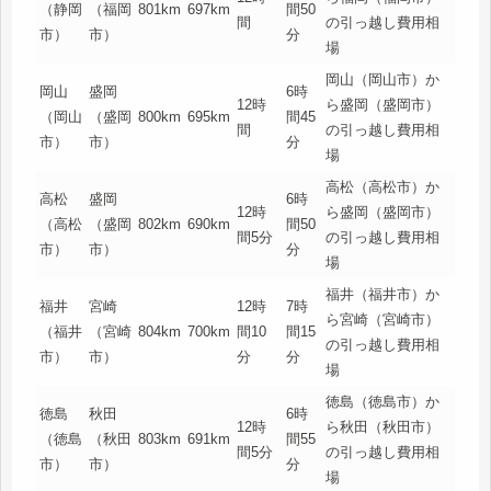
（静岡
（福岡
801km
697km
間50
間
の引っ越し費用相
市）
市）
分
場
岡山（岡山市）か
岡山
盛岡
6時
12時
ら盛岡（盛岡市）
（岡山
（盛岡
800km
695km
間45
間
の引っ越し費用相
市）
市）
分
場
高松（高松市）か
高松
盛岡
6時
12時
ら盛岡（盛岡市）
（高松
（盛岡
802km
690km
間50
間5分
の引っ越し費用相
市）
市）
分
場
福井（福井市）か
福井
宮崎
12時
7時
ら宮崎（宮崎市）
（福井
（宮崎
804km
700km
間10
間15
の引っ越し費用相
市）
市）
分
分
場
徳島（徳島市）か
徳島
秋田
6時
12時
ら秋田（秋田市）
（徳島
（秋田
803km
691km
間55
間5分
の引っ越し費用相
市）
市）
分
場