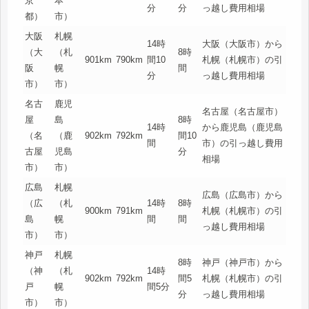
京
本
分
分
っ越し費用相場
都）
市）
大阪
札幌
14時
大阪（大阪市）から
（大
（札
8時
901km
790km
間10
札幌（札幌市）の引
阪
幌
間
分
っ越し費用相場
市）
市）
名古
鹿児
名古屋（名古屋市）
屋
島
8時
14時
から鹿児島（鹿児島
（名
（鹿
902km
792km
間10
間
市）の引っ越し費用
古屋
児島
分
相場
市）
市）
広島
札幌
広島（広島市）から
（広
（札
14時
8時
900km
791km
札幌（札幌市）の引
島
幌
間
間
っ越し費用相場
市）
市）
神戸
札幌
8時
神戸（神戸市）から
（神
（札
14時
902km
792km
間5
札幌（札幌市）の引
戸
幌
間5分
分
っ越し費用相場
市）
市）