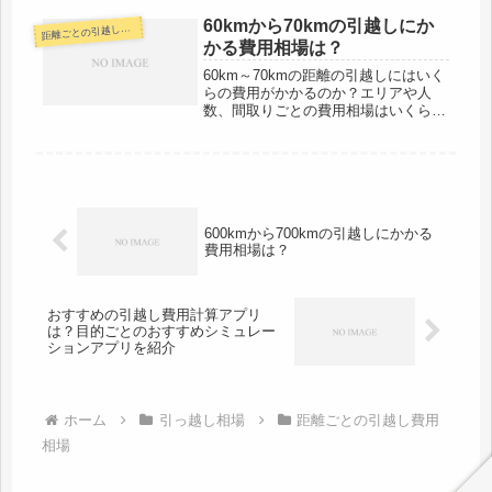
のために、この記事では600km～
700kmの距離がある具体的な区間の例
60kmから70kmの引越しにか
離ごとの引越し費用相場
距
や条件ごとの引越し費用相...
かる費用相場は？
60km～70kmの距離の引越しにはいく
らの費用がかかるのか？エリアや人
数、間取りごとの費用相場はいくらな
のか？そのような疑問を持っている方
のために、この記事では60km～70km
の距離がある具体的な区間の例や条件
ごとの引越し費用相場を徹底...
600kmから700kmの引越しにかかる
費用相場は？
おすすめの引越し費用計算アプリ
は？目的ごとのおすすめシミュレー
ションアプリを紹介
ホーム
引っ越し相場
距離ごとの引越し費用
相場