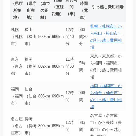
（県庁
（県庁
（車で
時間
（直線
間
引っ越し費用相場
所在
所在
の距
（電
距離）
（車）
地）
地）
離）
車）
札幌（札幌市）か
札幌
松山
12時
7時
ら松山（松山市）
（札幌
（松山
800km
696km
間40
間20
の引っ越し費用相
市）
市）
分
分
場
東京（東京都）か
東京
福岡
11時
5時
ら福岡（福岡市）
（東京
（福岡
802km
886km
間50
間
の引っ越し費用相
都）
市）
分
場
福岡（福岡市）か
福岡
仙台
12時
7時
ら仙台（仙台市）
（福岡
（仙台
803km
696km
間
間
の引っ越し費用相
市）
市）
場
名古屋（名古屋
名古屋
長崎
12時
7時
市）から長崎（長
（名古
（長崎
800km
695km
間
間
崎市）の引っ越し
屋市）
市）