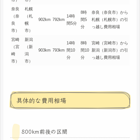
奈良
札幌
8時
奈良（奈良市）から
（奈
（札
14時
902km
792km
間5
札幌（札幌市）の引
良
幌
間5分
分
っ越し費用相場
市）
市）
宮崎
新潟
14時
8時
宮崎（宮崎市）から
（宮
（新
903km
793km
間10
間10
新潟（新潟市）の引
崎
潟
分
分
っ越し費用相場
市）
市）
具体的な費用相場
800km前後の区間