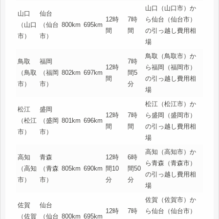
山口（山口市）か
山口
仙台
12時
7時
ら仙台（仙台市）
（山口
（仙台
800km
695km
間
間
の引っ越し費用相
市）
市）
場
鳥取（鳥取市）か
鳥取
福岡
7時
12時
ら福岡（福岡市）
（鳥取
（福岡
802km
697km
間5
間
の引っ越し費用相
市）
市）
分
場
松江（松江市）か
松江
盛岡
12時
7時
ら盛岡（盛岡市）
（松江
（盛岡
801km
696km
間
間
の引っ越し費用相
市）
市）
場
高知（高知市）か
高知
青森
12時
6時
ら青森（青森市）
（高知
（青森
805km
690km
間10
間50
の引っ越し費用相
市）
市）
分
分
場
佐賀（佐賀市）か
佐賀
仙台
12時
7時
ら仙台（仙台市）
（佐賀
（仙台
800km
695km