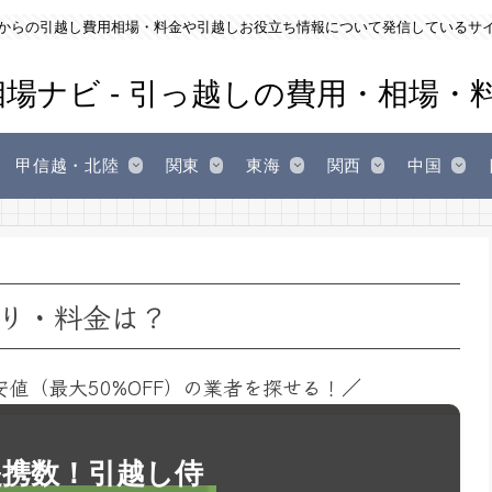
からの引越し費用相場・料金や引越しお役立ち情報について発信しているサ
甲信越・北陸
関東
東海
関西
中国
り・料金は？
安値（最大50%OFF）の業者を探せる！／
1提携数！引越し侍