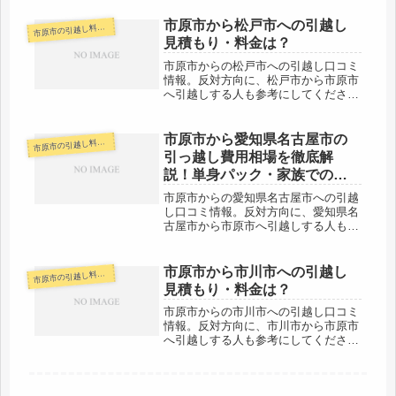
にもよりますが約15kmと近距離で
す。当日中に普通は引越しが可能な範
市原市から松戸市への引越し
原市の引越し料金・代金相場・見積り情報
市
囲になります。引越し代金も単身など
見積もり・料金は？
で...
市原市からの松戸市への引越し口コミ
情報。反対方向に、松戸市から市原市
へ引越しする人も参考にしてくださ
い。市原市から松戸市まで約60kmと
やや距離があります。（市役所間）片
道で約１時間前後の範囲ですのでその
市原市から愛知県名古屋市の
原市の引越し料金・代金相場・見積り情報
市
日中に引越しは完了するでしょう。な
引っ越し費用相場を徹底解
る...
説！単身パック・家族での引
っ越し料金を節約する裏技
市原市からの愛知県名古屋市への引越
し口コミ情報。反対方向に、愛知県名
古屋市から市原市へ引越しする人も参
考にしてください。「自分の引越し代
金を早く知りたい！！そして安い会社
を教えて！」そういう人は右のリンク
市原市から市川市への引越し
原市の引越し料金・代金相場・見積り情報
市
先のページを読んだ上、ネットで見積
見積もり・料金は？
り...
市原市からの市川市への引越し口コミ
情報。反対方向に、市川市から市原市
へ引越しする人も参考にしてくださ
い。市原市から市川市まで約50kmと
少し距離が離れています。片道約１時
間弱なので、その日のうちに引越しは