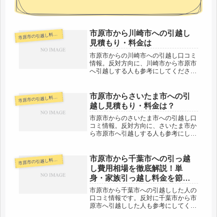
市原市から川崎市への引越し
原市の引越し料金・代金相場・見積り情報
市
見積もり・料金は
市原市からの川崎市への引越し口コミ
情報。反対方向に、川崎市から市原市
へ引越しする人も参考にしてくださ
い。市原市から川崎市まで約60kmと
やや距離があります。当日中には十分
引越しは可能な範囲です。アクアライ
市原市からさいたま市への引
原市の引越し料金・代金相場・見積り情報
市
ンを通って行くルートが早いですね。
越し見積もり・料金は？
引...
市原市からのさいたま市への引越し口
コミ情報。反対方向に、さいたま市か
ら市原市へ引越しする人も参考にして
ください。市原市からさいたま市まで
約95kmと長距離。片道で約1時間強の
範囲ですので、その日中の引越しも十
市原市から千葉市への引っ越
原市の引越し料金・代金相場・見積り情報
市
分可能でしょう。近場よりは料金が...
し費用相場を徹底解説！単
身・家族引っ越し料金を節約
する裏技
市原市から千葉市への引越しした人の
口コミ情報です。反対に千葉市から市
原市へ引越しした人も参考にしてくだ
さい。市原市から千葉市までは、地区