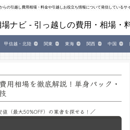
からの引越し費用相場・料金や引越しお役立ち情報について発信しているサ
甲信越・北陸
関東
東海
関西
中国
費用相場を徹底解説！単身パック・
技
安値（最大50%OFF）の業者を探せる！／