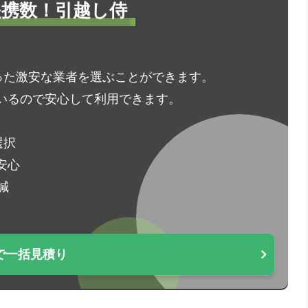
1提携数！引越し侍
った激安な業者を選ぶことができます。
いるので安心して利用できます。
選択
安心
減
で一括見積り