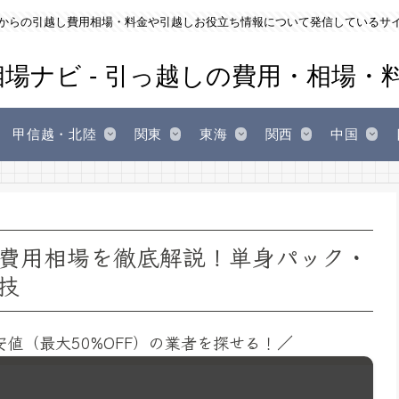
からの引越し費用相場・料金や引越しお役立ち情報について発信しているサ
甲信越・北陸
関東
東海
関西
中国
費用相場を徹底解説！単身パック・
技
安値（最大50%OFF）の業者を探せる！／