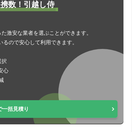
1提携数！引越し侍
った激安な業者を選ぶことができます。
いるので安心して利用できます。
選択
安心
減
で一括見積り