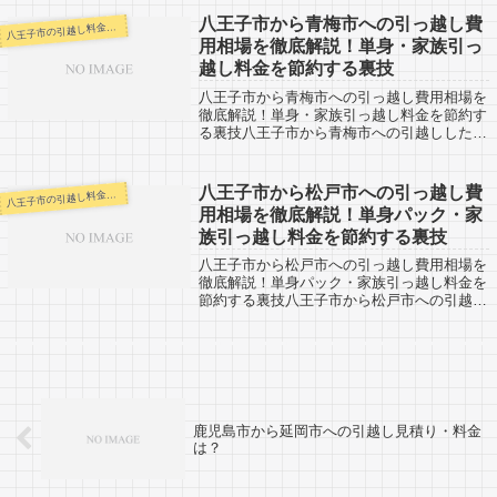
八王子市へ引越しする人も、参考になると思
います。八王子市から宇都宮市までは約16...
八王子市から青梅市への引っ越し費
王子市の引越し料金・代金相場・見積り情報
八
用相場を徹底解説！単身・家族引っ
越し料金を節約する裏技
八王子市から青梅市への引っ越し費用相場を
徹底解説！単身・家族引っ越し料金を節約す
る裏技八王子市から青梅市への引越しした人
の口コミ情報です。青梅市から八王子市へ引
越しする人も、参考になると思います。八王
子市から青梅市はすぐそばなので当日中に
八王子市から松戸市への引っ越し費
王子市の引越し料金・代金相場・見積り情報
八
引...
用相場を徹底解説！単身パック・家
族引っ越し料金を節約する裏技
八王子市から松戸市への引っ越し費用相場を
徹底解説！単身パック・家族引っ越し料金を
節約する裏技八王子市から松戸市への引越し
した人の口コミ情報です。松戸市から八王子
市へ引越しする人も、参考になると思いま
す。松戸市までは約70kmとやや距離があ
り...
鹿児島市から延岡市への引越し見積り・料金
は？