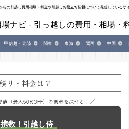
からの引越し費用相場・料金や引越しお役立ち情報について発信しているサ
甲信越・北陸
関東
東海
関西
中国
積り・料金は？
安値（最大50%OFF）の業者を探せる！／
1提携数！引越し侍