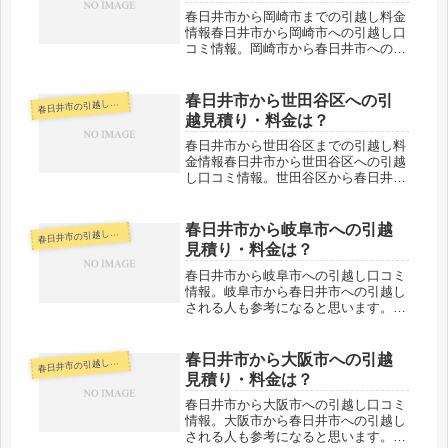
春日井市から岡崎市までの引越し料金
情報春日井市から岡崎市への引越し口
コミ情報。岡崎市から春日井市への引
越しされる人も参考になると思いま
す。春日井市から岡崎市へは約50km
と少し離れています。岡崎ICがあるの
春日井市から世田谷区への引
日井市の引越し料金・代金相場・見積り情報
春
で東名をまっすぐ行けば到着します
越見積り・料金は？
ね...
春日井市から世田谷区までの引越し料
金情報春日井市から世田谷区への引越
し口コミ情報。世田谷区から春日井市
への引越しされる人も参考になると思
います。春日井市から世田谷区へは約
340kmと長距離になります。片道で約
春日井市から岐阜市への引越
日井市の引越し料金・代金相場・見積り情報
春
４時間前後かかるので、最短でも荷...
見積り・料金は？
春日井市から岐阜市への引越し口コミ
情報。岐阜市から春日井市への引越し
される人も参考になると思います。春
日井市から岐阜市は約50kmほど距離
があります。（市役所間でその位で
す。）片道で１時間前後の範囲なので
春日井市から大阪市への引越
日井市の引越し料金・代金相場・見積り情報
春
大体の人はその日のうちに引越しは完
見積り・料金は？
了...
春日井市から大阪市への引越し口コミ
情報。大阪市から春日井市への引越し
される人も参考になると思います。春