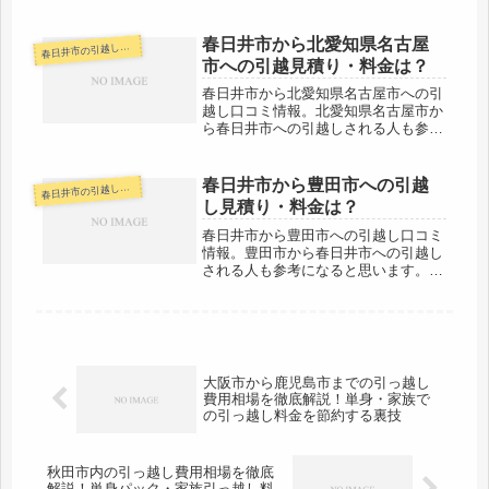
日井市から大阪市は約200kmほど距離
があります。（市役所間でその位で
す。）片道で2時間はかかる範囲です
春日井市から北愛知県名古屋
日井市の引越し料金・代金相場・見積り情報
春
が、その日のうちに引越しを終えら
市への引越見積り・料金は？
れ...
春日井市から北愛知県名古屋市への引
越し口コミ情報。北愛知県名古屋市か
ら春日井市への引越しされる人も参考
になると思います。春日井市から北愛
知県名古屋市までなので、その日中に
引越しは完了するでしょう。代金も格
春日井市から豊田市への引越
日井市の引越し料金・代金相場・見積り情報
春
安の業者さんがあると思います。単身
し見積り・料金は？
な...
春日井市から豊田市への引越し口コミ
情報。豊田市から春日井市への引越し
される人も参考になると思います。春
日井市から豊田市へは約35kmと少し
離れています。だいたい1時間弱の範
囲ですので当日中に引越しを終えてい
る人がほとんど。お値段も安くなり
や...
大阪市から鹿児島市までの引っ越し
費用相場を徹底解説！単身・家族で
の引っ越し料金を節約する裏技
秋田市内の引っ越し費用相場を徹底
解説！単身パック・家族引っ越し料