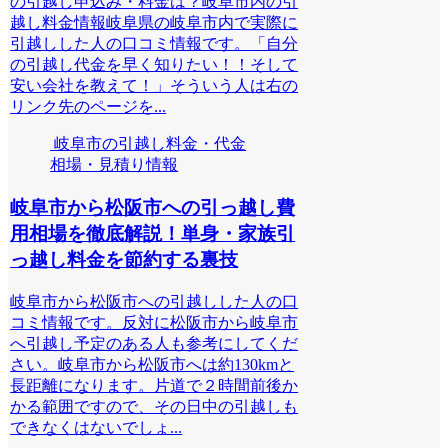
の引越し申込み・料金は？岐阜市内の引
越し料金情報岐阜県の岐阜市内で実際に
引越しした人の口コミ情報です。「自分
の引越し代金を早く知りたい！！そして
安い会社を教えて！」そういう人は右の
リンク先のページを...
岐阜市の引越し料金・代金
相場・見積り情報
岐阜市から松阪市への引っ越し費
用相場を徹底解説！単身・家族引
っ越し料金を節約する裏技
岐阜市から松阪市への引越しした人の口
コミ情報です。反対に松阪市から岐阜市
へ引越し予定のある人も参考にしてくだ
さい。岐阜市から松阪市へは約130kmと
長距離になります。片道で２時間前後か
かる範囲ですので、その日中の引越しも
できなくはないでしょ...