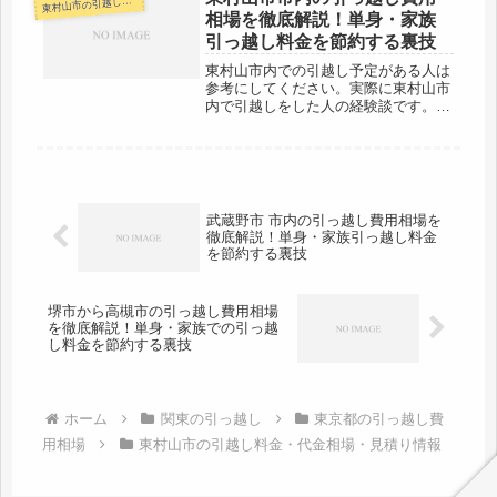
村山市の引越し料金・代金相場・見積り情報
東
時間前後の範囲なので、その日のう...
相場を徹底解説！単身・家族
引っ越し料金を節約する裏技
東村山市内での引越し予定がある人は
参考にしてください。実際に東村山市
内で引越しをした人の経験談です。東
村山市市内の引越しなので、基本的に
当日中に完了するパターンが多いと思
います。単身の引越しなど、早ければ
お昼過ぎくらいには引越し完了するか
も...
武蔵野市 市内の引っ越し費用相場を
徹底解説！単身・家族引っ越し料金
を節約する裏技
堺市から高槻市の引っ越し費用相場
を徹底解説！単身・家族での引っ越
し料金を節約する裏技
ホーム
関東の引っ越し
東京都の引っ越し費
用相場
東村山市の引越し料金・代金相場・見積り情報