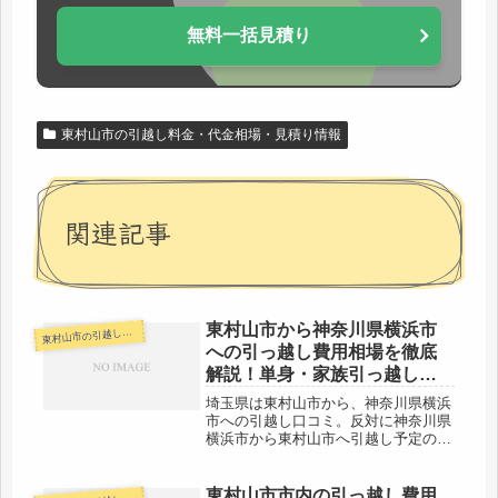
無料一括見積り
東村山市の引越し料金・代金相場・見積り情報
関連記事
東村山市から神奈川県横浜市
村山市の引越し料金・代金相場・見積り情報
東
への引っ越し費用相場を徹底
解説！単身・家族引っ越し料
金を節約する裏技
埼玉県は東村山市から、神奈川県横浜
市への引越し口コミ。反対に神奈川県
横浜市から東村山市へ引越し予定のあ
る人も参考にしてください。東村山市
から神奈川県横浜市の中心地までは約
50kmとすこし離れています。片道で1
東村山市市内の引っ越し費用