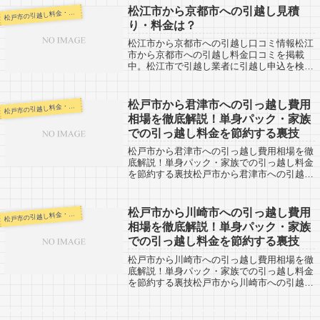
ら柏市まではすぐそばになります。その日
松江市から京都市への引越し見積
戸市の引越し料金・代金相場・見積り情報
松
中...
り・料金は？
松江市から京都市への引越し口コミ情報松江
市から京都市への引越し料金口コミを掲載
中。松江市で引越し業者に引越し申込を検討
している方は参考にしてみてください。松江
市から京都市への距離は約320km（中心地
間）とかなりの長距離です。車で片道で約
松戸市から君津市への引っ越し費用
戸市の引越し料金・代金相場・見積り情報
松
3...
相場を徹底解説！単身パック・家族
での引っ越し料金を節約する裏技
松戸市から君津市への引っ越し費用相場を徹
底解説！単身パック・家族での引っ越し料金
を節約する裏技松戸市から君津市への引越し
口コミ情報。反対に、君津市から松戸市への
引越し予定がある人も参考にしましょう。松
戸市から君津市へは約80kmと県内でもや...
松戸市から川崎市への引っ越し費用
戸市の引越し料金・代金相場・見積り情報
松
相場を徹底解説！単身パック・家族
での引っ越し料金を節約する裏技
松戸市から川崎市への引っ越し費用相場を徹
底解説！単身パック・家族での引っ越し料金
を節約する裏技松戸市から川崎市への引越し
口コミ情報。反対に、川崎市から松戸市への
引越し予定がある人も参考にしましょう。松
戸市から川崎市までは約60km。少し距離...