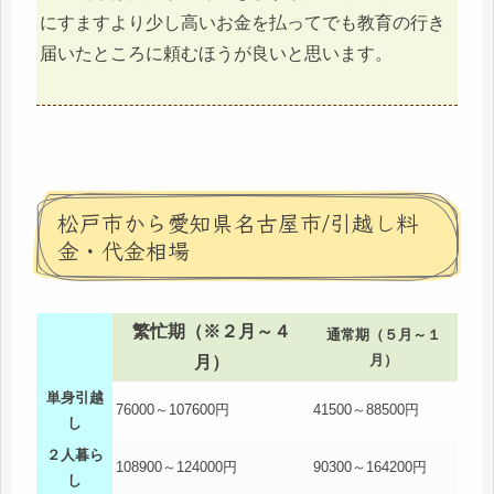
にすますより少し高いお金を払ってでも教育の行き
届いたところに頼むほうが良いと思います。
松戸市から愛知県名古屋市/引越し料
金・代金相場
繁忙期（※２月～４
通常期（５月～１
月）
月）
単身引越
76000～107600円
41500～88500円
し
２人暮ら
108900～124000円
90300～164200円
し