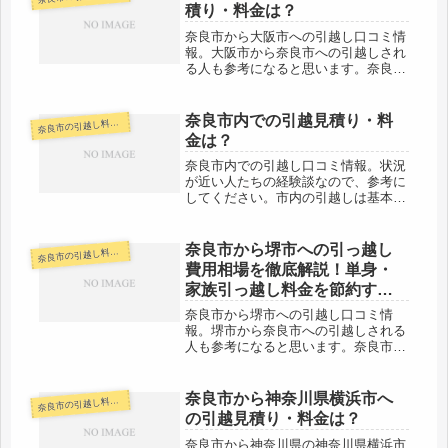
積り・料金は？
奈良市から大阪市への引越し口コミ情
報。大阪市から奈良市への引越しされ
る人も参考になると思います。奈良市
から大阪市までは約30km。近距離で
すので当日中の引越しが可能です。料
金も安くなりやすい距離になります
奈良市内での引越見積り・料
良市の引越し料金・代金相場・見積り情報
奈
ね。ただし、3月・4月は超繁忙期に
金は？
あ...
奈良市内での引越し口コミ情報。状況
が近い人たちの経験談なので、参考に
してください。市内の引越しは基本的
にその日のうちに終わる場合がほとん
でしょう。料金も安く済ませている人
が多いですね。なるべく多くの引越し
奈良市から堺市への引っ越し
良市の引越し料金・代金相場・見積り情報
奈
会社さんから見積もりをもらいましょ
費用相場を徹底解説！単身・
う...
家族引っ越し料金を節約する
裏技
奈良市から堺市への引越し口コミ情
報。堺市から奈良市への引越しされる
人も参考になると思います。奈良市か
ら堺市までは約40kmと少し離れてい
ます。多くの場合で当日中の引越しに
なるでしょう。なるべく多くの引越し
奈良市から神奈川県横浜市へ
良市の引越し料金・代金相場・見積り情報
奈
会社さんから見積もりをもらうのをオ
の引越見積り・料金は？
ス...
奈良市から神奈川県の神奈川県横浜市