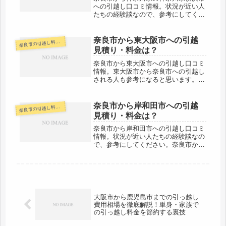
への引越し口コミ情報。状況が近い人
たちの経験談なので、参考にしてくだ
さい。奈良市から神奈川県横浜市まで
は約470kmとかなりの長距離になりま
す。長距離ですので料金は高めになり
奈良市から東大阪市への引越
良市の引越し料金・代金相場・見積り情報
奈
ます。荷物の到着も最短でも翌日着...
見積り・料金は？
奈良市から東大阪市への引越し口コミ
情報。東大阪市から奈良市への引越し
される人も参考になると思います。奈
良市から東大阪市までは約20km。す
ぐ近くですので当日中に引越しをする
人が多いです。料金も安く行けること
奈良市から岸和田市への引越
良市の引越し料金・代金相場・見積り情報
奈
が多い距離ですが、3月4月などの繁...
見積り・料金は？
奈良市から岸和田市への引越し口コミ
情報。状況が近い人たちの経験談なの
で、参考にしてください。奈良市から
岸和田市までは約65kmとやや距離が
あります。（市役所間）片道で１時間
前後なので、その日中に引越しを終わ
らせることは可能でしょう。引越し
代...
大阪市から鹿児島市までの引っ越し
費用相場を徹底解説！単身・家族で
の引っ越し料金を節約する裏技