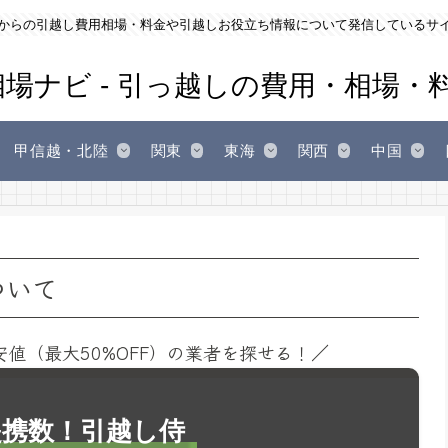
からの引越し費用相場・料金や引越しお役立ち情報について発信しているサ
甲信越・北陸
関東
東海
関西
中国
ついて
安値（最大50%OFF）の業者を探せる！／
1提携数！引越し侍