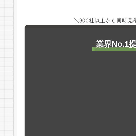
＼300社以上から同時
業界No.