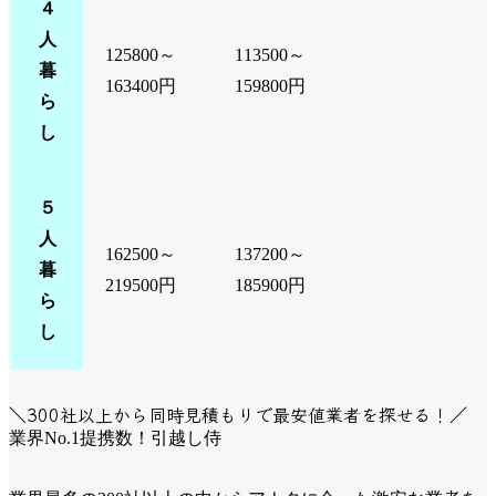
４
人
125800～
113500～
暮
163400円
159800円
ら
し
５
人
162500～
137200～
暮
219500円
185900円
ら
し
＼300社以上から同時見積もりで最安値業者を探せる！／
業界No.1提携数！引越し侍