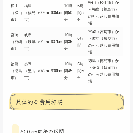
松山（松山市）か
松山
福島
10時
5時
ら福島（福島市）
（松山
（福島
709km
605km
間50
間55
の引っ越し費用相
市）
市）
分
分
場
宮崎（宮崎市）か
宮崎
岐阜
10時
6時
ら岐阜（岐阜市）
（宮崎
（岐阜
704km
607km
間35
間
の引っ越し費用相
市）
市）
分
場
徳島（徳島市）か
徳島
盛岡
10時
5時
ら盛岡（盛岡市）
（徳島
（盛岡
707km
600km
間45
間50
の引っ越し費用相
市）
市）
分
分
場
具体的な費用相場
600km前後の区間