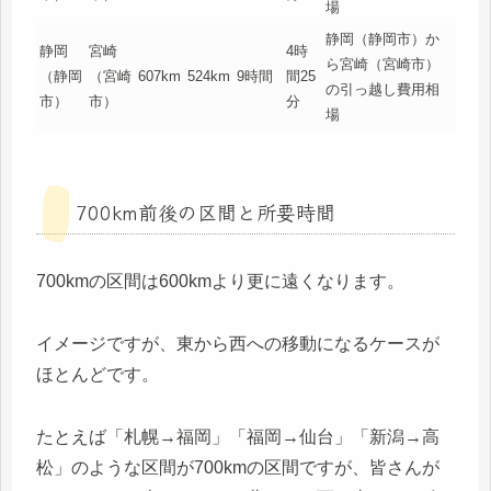
場
静岡（静岡市）か
静岡
宮崎
4時
ら宮崎（宮崎市）
（静岡
（宮崎
607km
524km
9時間
間25
の引っ越し費用相
市）
市）
分
場
700km前後の区間と所要時間
700kmの区間は600kmより更に遠くなります。
イメージですが、東から西への移動になるケースが
ほとんどです。
たとえば「札幌→福岡」「福岡→仙台」「新潟→高
松」のような区間が700kmの区間ですが、皆さんが