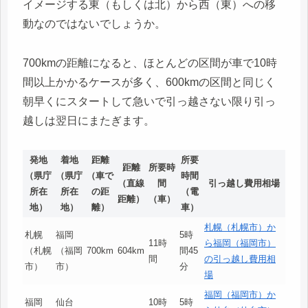
イメージする東（もしくは北）から西（東）への移
動なのではないでしょうか。
700kmの距離になると、ほとんどの区間が車で10時
間以上かかるケースが多く、600kmの区間と同じく
朝早くにスタートして急いで引っ越さない限り引っ
越しは翌日にまたぎます。
発地
着地
距離
所要
距離
所要時
（県庁
（県庁
（車で
時間
（直線
間
引っ越し費用相場
所在
所在
の距
（電
距離）
（車）
地）
地）
離）
車）
札幌（札幌市）か
札幌
福岡
5時
11時
ら福岡（福岡市）
（札幌
（福岡
700km
604km
間45
間
の引っ越し費用相
市）
市）
分
場
福岡（福岡市）か
福岡
仙台
10時
5時