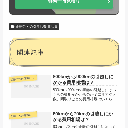
無料一括見積り
距離ごとの引越し費用相場
関連記事
800kmから900kmの引越しに
離ごとの引越し費用相場
距
かかる費用相場は？
800km～900kmの距離の引越しにはい
くらの費用がかかるのか？エリアや人
数、間取りごとの費用相場はいくらな
のか？そのような疑問を持っている方
のために、この記事では600km～
700kmの距離がある具体的な区間の例
60kmから70kmの引越しにか
離ごとの引越し費用相場
距
や条件ごとの引越し費用相...
かる費用相場は？
60km～70kmの距離の引越しにはいく