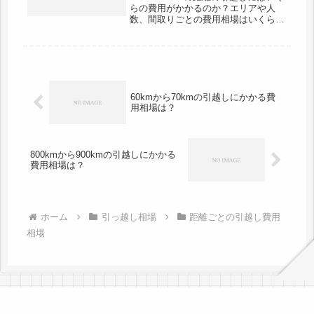
らの費用がかかるのか？エリアや人
数、間取りごとの費用相場はいくらな
のか？そのような疑問を持っている方
のために、この記事では60km～70km
の距離がある具体的な区間の例や条件
ごとの引越し費用相場を徹底...
60kmから70kmの引越しにかかる費
用相場は？
800kmから900kmの引越しにかかる
費用相場は？
ホーム
引っ越し相場
距離ごとの引越し費用
相場