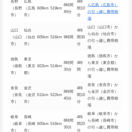
長野
広島
4時
8時間
ら広島（広島市）
（長野
（広島
608km
519km
間10
40分
の引っ越し費用相
市）
市）
分
場
山口（山口市）か
山口
仙台
4時
ら仙台（仙台市）
（山口
（仙台
605km
516km
9時間
間30
の引っ越し費用相
市）
市）
分
場
徳島（徳島市）か
徳島
東京
8時間
4時
ら東京（東京都）
（徳島
（東京
602km
514km
30分
間
の引っ越し費用相
市）
都）
場
奈良（奈良市）か
奈良
金沢
4時
8時間
ら金沢（金沢市）
（奈良
（金沢
611km
522km
間10
40分
の引っ越し費用相
市）
市）
分
場
岐阜（岐阜市）か
岐阜
長崎
4時
8時間
ら長崎（長崎市）
（岐阜
（長崎
605km
516km
間20
30分
の引っ越し費用相
市）
市）
分