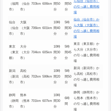
ら仙台（仙台市）
（福岡
（仙台
703km
606km
間50
間50
の引っ越し費用相
市）
市）
分
分
場
仙台（仙台市）か
仙台
大阪
10時
5時
ら大阪（大阪市）
（仙台
（大阪
706km
601km
間40
間30
の引っ越し費用相
市）
市）
分
分
場
東京（東京都）か
東京
大分
10時
5時
ら大分（大分市）
（東京
（大分
704km
605km
間30
間45
の引っ越し費用相
都）
市）
分
分
場
新潟（新潟市）か
新潟
高松
10時
5時
ら高松（高松市）
（新潟
（高松
702km
599km
間20
間50
の引っ越し費用相
市）
市）
分
分
場
静岡（静岡市）か
静岡
熊本
10時
6時
ら熊本（熊本市）
（静岡
（熊本
701km
607km
間30
間
の引っ越し費用相
市）
市）
分
場