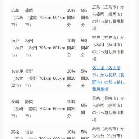
広島（広島市）か
広島
盛岡
10時
5時
ら盛岡（盛岡市）
（広島
（盛岡
705km
604km
間50
間45
の引っ越し費用相
市）
市）
分
分
場
神戸（神戸市）か
神戸
秋田
10時
5時
ら秋田（秋田市）
（神戸
（秋田
703km
601km
間40
間40
の引っ越し費用相
市）
市）
分
分
場
名古屋（名古屋
名古屋
長野
10時
5時
市）から長野（長
（名古
（長野
701km
605km
間20
間30
野市）の引っ越し
屋市）
市）
分
分
費用相場
長崎（長崎市）か
長崎
静岡
10時
6時
ら静岡（静岡市）
（長崎
（静岡
704km
609km
間30
間
の引っ越し費用相
市）
市）
分
場
高松（高松市）か
高松
仙台
10時
5時
ら仙台（仙台市）