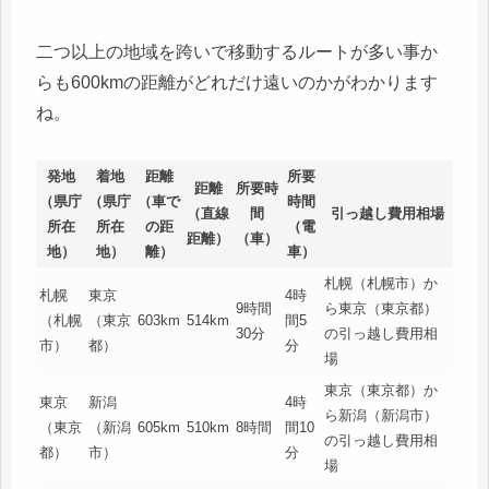
二つ以上の地域を跨いで移動するルートが多い事か
らも600kmの距離がどれだけ遠いのかがわかります
ね。
発地
着地
距離
所要
距離
所要時
（県庁
（県庁
（車で
時間
（直線
間
引っ越し費用相場
所在
所在
の距
（電
距離）
（車）
地）
地）
離）
車）
札幌（札幌市）か
札幌
東京
4時
9時間
ら東京（東京都）
（札幌
（東京
603km
514km
間5
30分
の引っ越し費用相
市）
都）
分
場
東京（東京都）か
東京
新潟
4時
ら新潟（新潟市）
（東京
（新潟
605km
510km
8時間
間10
の引っ越し費用相
都）
市）
分
場