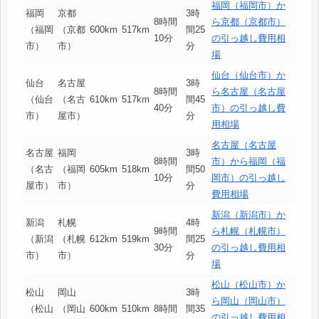
福岡（福岡市）か
福岡
京都
3時
8時間
ら京都（京都市）
（福岡
（京都
600km
517km
間25
10分
の引っ越し費用相
市）
市）
分
場
仙台（仙台市）か
仙台
名古屋
3時
8時間
ら名古屋（名古屋
（仙台
（名古
610km
517km
間45
40分
市）の引っ越し費
市）
屋市）
分
用相場
名古屋（名古屋
名古屋
福岡
3時
8時間
市）から福岡（福
（名古
（福岡
605km
518km
間50
10分
岡市）の引っ越し
屋市）
市）
分
費用相場
新潟（新潟市）か
新潟
札幌
4時
9時間
ら札幌（札幌市）
（新潟
（札幌
612km
519km
間25
30分
の引っ越し費用相
市）
市）
分
場
松山（松山市）か
松山
岡山
3時
ら岡山（岡山市）
（松山
（岡山
600km
510km
8時間
間35
の引っ越し費用相