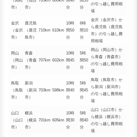
（高松
（仙台
705km
600km
間40
間35
の引っ越し費用相
市）
市）
分
分
場
金沢（金沢市）か
金沢
鹿児島
10時
6時
ら鹿児島（鹿児島
（金沢
（鹿児
710km
610km
間50
間10
市）の引っ越し費
市）
島市）
分
分
用相場
岡山（岡山市）か
岡山
青森
10時
5時
ら青森（青森市）
（岡山
（青森
707km
602km
間45
間50
の引っ越し費用相
市）
市）
分
分
場
鳥取（鳥取市）か
鳥取
新潟
10時
5時
ら新潟（新潟市）
（鳥取
（新潟
703km
598km
間40
間45
の引っ越し費用相
市）
市）
分
分
場
山口（山口市）か
山口
横浜
10時
5時
ら横浜（横浜市）
（山口
（横浜
701km
605km
間30
間40
の引っ越し費用相
市）
市）
分
分
場