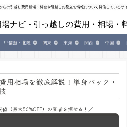
からの引越し費用相場・料金や引越しお役立ち情報について発信しているサ
甲信越・北陸
関東
東海
関西
中国
費用相場を徹底解説！単身パック・
技
安値（最大50%OFF）の業者を探せる！／