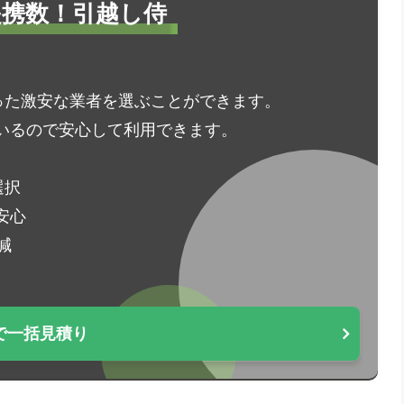
1提携数！引越し侍
った激安な業者を選ぶことができます。
いるので安心して利用できます。
選択
安心
減
で一括見積り