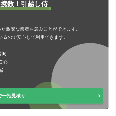
1提携数！引越し侍
った激安な業者を選ぶことができます。
いるので安心して利用できます。
選択
安心
減
で一括見積り