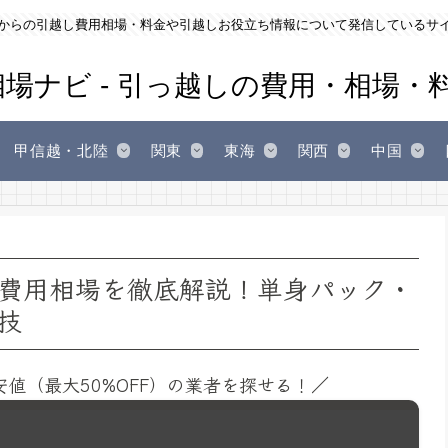
からの引越し費用相場・料金や引越しお役立ち情報について発信しているサ
甲信越・北陸
関東
東海
関西
中国
費用相場を徹底解説！単身パック・
技
安値（最大50%OFF）の業者を探せる！／