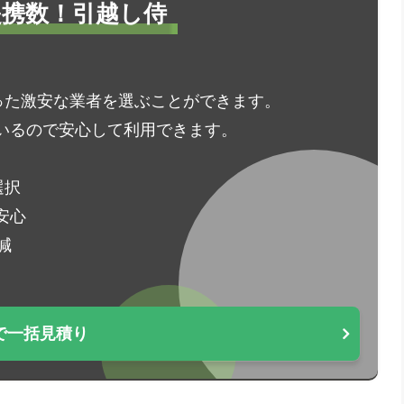
1提携数！引越し侍
った激安な業者を選ぶことができます。
いるので安心して利用できます。
選択
安心
減
で一括見積り