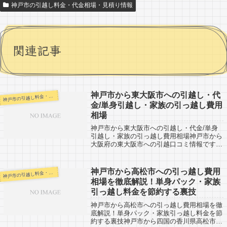
神戸市の引越し料金・代金相場・見積り情報
関連記事
神戸市から東大阪市への引越し・代
戸市の引越し料金・代金相場・見積り情報
神
金/単身引越し・家族の引っ越し費用
相場
神戸市から東大阪市への引越し・代金/単身
引越し・家族の引っ越し費用相場神戸市から
大阪府の東大阪市への引越口コミ情報です。
東大阪市から神戸市への引越し予定のある人
も参考になるかもしれません。東大阪市まで
は約40km。車で約1時間弱の距離。近距...
神戸市から高松市への引っ越し費用
戸市の引越し料金・代金相場・見積り情報
神
相場を徹底解説！単身パック・家族
引っ越し料金を節約する裏技
神戸市から高松市への引っ越し費用相場を徹
底解説！単身パック・家族引っ越し料金を節
約する裏技神戸市から四国の香川県高松市へ