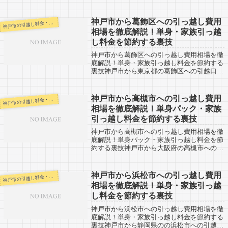
の引越し口コミ情報。高松市から神戸市へ引
越し予定のある人も参考にしてください。高
松市までは約160km。淡路島を通ってい...
神戸市から葛飾区への引っ越し費用
戸市の引越し料金・代金相場・見積り情報
神
相場を徹底解説！単身・家族引っ越
し料金を節約する裏技
神戸市から葛飾区への引っ越し費用相場を徹
底解説！単身・家族引っ越し料金を節約する
裏技神戸市から東京都の葛飾区への引越口コ
ミ情報です。東京都内から神戸市へ引越し予
定のある人も参考にしてみてください。葛飾
区までは約540km。時間にすると車なら...
神戸市から高槻市への引っ越し費用
戸市の引越し料金・代金相場・見積り情報
神
相場を徹底解説！単身パック・家族
引っ越し料金を節約する裏技
神戸市から高槻市への引っ越し費用相場を徹
底解説！単身パック・家族引っ越し料金を節
約する裏技神戸市から大阪府の高槻市への引
越口コミ情報です。高槻市から神戸市への引
越し予定がある人も参考になると思います。
神戸市から高槻市までは約50km。少し離...
神戸市から浜松市への引っ越し費用
戸市の引越し料金・代金相場・見積り情報
神
相場を徹底解説！単身・家族引っ越
し料金を節約する裏技
神戸市から浜松市への引っ越し費用相場を徹
底解説！単身・家族引っ越し料金を節約する
裏技神戸市から静岡県のの浜松市への引越口