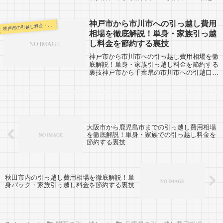
コミ情報です。浜松市から神戸市へ引越しす
る人も役に立つ情報があるかもしれません。
浜松市は静岡県でも西部になりますので神
神戸市から市川市への引っ越し費用
戸市の引越し料金・代金相場・見積り情報
神
戸...
相場を徹底解説！単身・家族引っ越
し料金を節約する裏技
神戸市から市川市への引っ越し費用相場を徹
底解説！単身・家族引っ越し料金を節約する
裏技神戸市から千葉県の市川市への引越口コ
ミ情報です。市川市から神戸市へ引越し予定
のある人も参考にしてください。市川市まで
は約550kmと長距離。千葉では4番目に...
大阪市から鹿児島市までの引っ越し費用相場
を徹底解説！単身・家族での引っ越し料金を
節約する裏技
秋田市内の引っ越し費用相場を徹底解説！単
身パック・家族引っ越し料金を節約する裏技