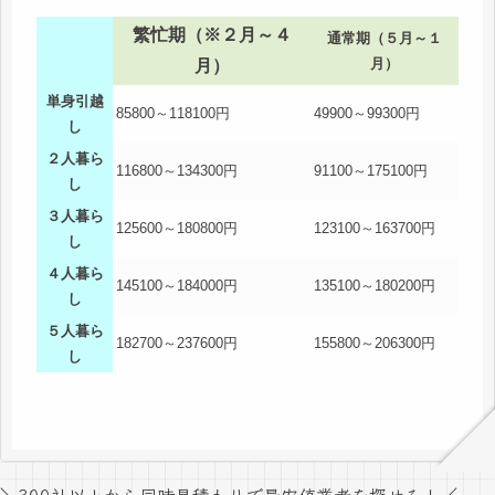
繁忙期（※２月～４
通常期（５月～１
月）
月）
単身引越
85800～118100円
49900～99300円
し
２人暮ら
116800～134300円
91100～175100円
し
３人暮ら
125600～180800円
123100～163700円
し
４人暮ら
145100～184000円
135100～180200円
し
５人暮ら
182700～237600円
155800～206300円
し
＼300社以上から同時見積もりで最安値業者を探せる！／