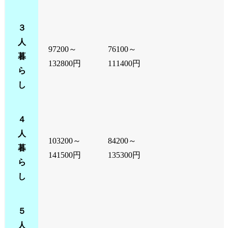
３
人
97200～
76100～
暮
132800円
111400円
ら
し
４
人
103200～
84200～
暮
141500円
135300円
ら
し
５
人