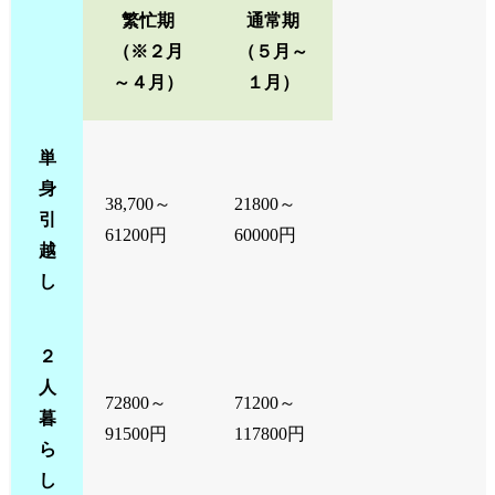
繁忙期
通常期
（※２月
（５月～
～４月）
１月）
単
身
38,700～
21800～
引
61200円
60000円
越
し
２
人
72800～
71200～
暮
91500円
117800円
ら
し