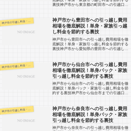
裏技神戸市から東京都の町田市への引越口コ
ミ情報です。町田市から神戸市へ引越し予定
のある人も役に立つ情報があるかもしれませ
ん。町田市までは約500km。東京都の市...
神戸市から豊田市への引っ越し費用
戸市の引越し料金・代金相場・見積り情報
神
相場を徹底解説！単身・家族引っ越
し料金を節約する裏技
神戸市から豊田市への引っ越し費用相場を徹
底解説！単身・家族引っ越し料金を節約する
裏技神戸市から愛知県の豊田市への引越し口
コミ情報。豊田市から反対に、神戸市へ引越
し予定がある人も参考にしてください。豊田
市までは約220kmと長距離になります。...
神戸市から仙台市への引っ越し費用
戸市の引越し料金・代金相場・見積り情報
神
相場を徹底解説！単身パック・家族
引っ越し料金を節約する裏技
神戸市から仙台市への引っ越し費用相場を徹
底解説！単身パック・家族引っ越し料金を節
約する裏技神戸市から仙台市までの引越口コ
ミ情報です。仙台市から神戸市へ引越し予定
がある人も参考に。仙台市までは約880km。
車で約10時間ほどかかりますね。日本...
神戸市から奈良市への引っ越し費用
戸市の引越し料金・代金相場・見積り情報
神
相場を徹底解説！単身パック・家族
引っ越し料金を節約する裏技
神戸市から奈良市への引っ越し費用相場を徹