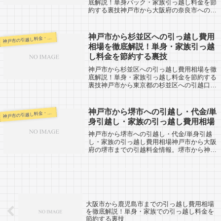
底解説！単身パック・家族引っ越し料金を節
約する裏技神戸市から大阪府の奈良市への引
越口コミ情報です。奈良市から神戸市への引
越し予定がある人も参考になると思います。
神戸市から奈良市までは約60km。少し距...
神戸市から杉並区への引っ越し費用
戸市の引越し料金・代金相場・見積り情報
神
相場を徹底解説！単身・家族引っ越
し料金を節約する裏技
神戸市から杉並区への引っ越し費用相場を徹
底解説！単身・家族引っ越し料金を節約する
裏技神戸市から東京都の杉並区への引越口コ
ミ情報です。杉並区から神戸市へ引越し予定
のある人もご覧ください。杉並区へはだいた
い520km。23区内では西部に位置しま...
神戸市から堺市への引越し・代金/単
戸市の引越し料金・代金相場・見積り情報
神
身引越し・家族の引っ越し費用相場
神戸市から堺市への引越し・代金/単身引越
し・家族の引っ越し費用相場神戸市から大阪
府の堺市までの引越料金情報。堺市から神戸
市への引越しを検討している人も参考に。堺
市までは約43km（市役所間の距離）なの
で、近距離引越しになります。安い業者さ
ん...
大阪市から鹿児島市までの引っ越し費用相場
を徹底解説！単身・家族での引っ越し料金を
節約する裏技