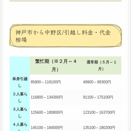
神戸市から中野区/引越し料金・代金
相場
繁忙期（※２月～４
通常期（５月～１
月）
月）
単身引越
85800～118100円
49900～99300円
し
２人暮ら
116800～134300円
91100～175100円
し
３人暮ら
125600～180800円
123100～163700円
し
４人暮ら
145100～184000円
135100～180200円