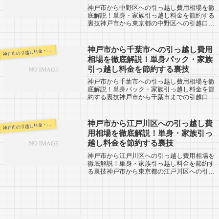
神戸市から中野区への引っ越し費用相場を徹
底解説！単身・家族引っ越し料金を節約する
裏技神戸市から東京都の中野区への引越口コ
ミ情報です。中野区から神戸市への引越しを
検討している人も参考になるかもしれませ
ん。「自分の引越し代金を早く知りたい！！
神戸市から千葉市への引っ越し費用
戸市の引越し料金・代金相場・見積り情報
神
そ...
相場を徹底解説！単身パック・家族
引っ越し料金を節約する裏技
神戸市から千葉市への引っ越し費用相場を徹
底解説！単身パック・家族引っ越し料金を節
約する裏技神戸市から千葉市までの引越口コ
ミ情報です。千葉市から神戸市への引越し予
定のある人も参考にしてください。千葉市ま
では約570km。千葉市周りの習志野市や...
神戸市から江戸川区への引っ越し費
戸市の引越し料金・代金相場・見積り情報
神
用相場を徹底解説！単身・家族引っ
越し料金を節約する裏技
神戸市から江戸川区への引っ越し費用相場を
徹底解説！単身・家族引っ越し料金を節約す
る裏技神戸市から東京都の江戸川区への引越
口コミ情報です。東京都内からから神戸市へ
引越し予定の人も参考になる情報があるかも
しれません。江戸川区までは約540km。...