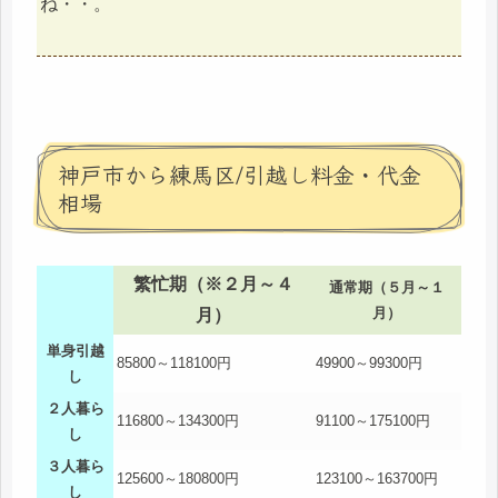
ね・・。
神戸市から練馬区/引越し料金・代金
相場
繁忙期（※２月～４
通常期（５月～１
月）
月）
単身引越
85800～118100円
49900～99300円
し
２人暮ら
116800～134300円
91100～175100円
し
３人暮ら
125600～180800円
123100～163700円
し