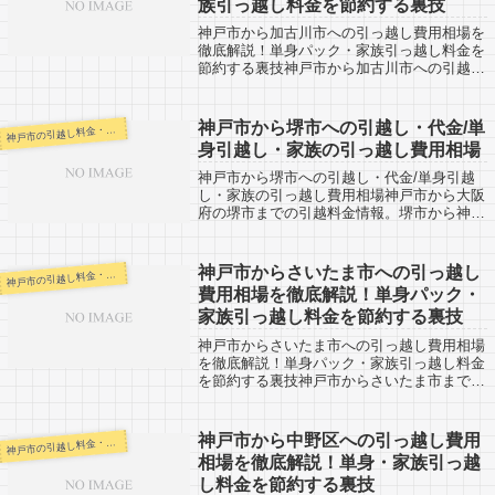
族引っ越し料金を節約する裏技
神戸市から加古川市への引っ越し費用相場を
徹底解説！単身パック・家族引っ越し料金を
節約する裏技神戸市から加古川市への引越口
コミ。反対に加古川市から神戸市への引越し
予定の人も参考にしてください。神戸から加
古川市までは約40km。片道で１時間弱な...
神戸市から堺市への引越し・代金/単
戸市の引越し料金・代金相場・見積り情報
神
身引越し・家族の引っ越し費用相場
神戸市から堺市への引越し・代金/単身引越
し・家族の引っ越し費用相場神戸市から大阪
府の堺市までの引越料金情報。堺市から神戸
市への引越しを検討している人も参考に。堺
市までは約43km（市役所間の距離）なの
で、近距離引越しになります。安い業者さ
神戸市からさいたま市への引っ越し
戸市の引越し料金・代金相場・見積り情報
神
ん...
費用相場を徹底解説！単身パック・
家族引っ越し料金を節約する裏技
神戸市からさいたま市への引っ越し費用相場
を徹底解説！単身パック・家族引っ越し料金
を節約する裏技神戸市からさいたま市までの
引越口コミ情報です。さいたま市から神戸市
への引越し予定のある人も参考に。さいたま
市までは約550km。長距離の引越しにな...
神戸市から中野区への引っ越し費用
戸市の引越し料金・代金相場・見積り情報
神
相場を徹底解説！単身・家族引っ越
し料金を節約する裏技