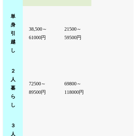
単
身
38,500～
21500～
引
61000円
59500円
越
し
２
人
72500～
69800～
暮
89500円
118000円
ら
し
３
人