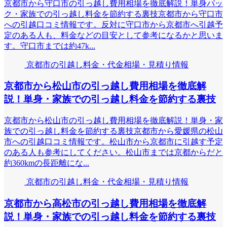
京都市から守口市の引っ越し費用相場を徹底解説！単身パッ
ク・家族での引っ越し料金を節約する裏技京都市から守口市
への引越口コミ情報です。反対に守口市から京都市へ引越予
定のある人も、料金などの目安として参考になるかと思いま
す。守口市までは約47k...
京都市の引越し料金・代金相場・見積り情報
京都市から松山市の引っ越し費用相場を徹底解
説！単身・家族での引っ越し料金を節約する裏技
京都市から松山市の引っ越し費用相場を徹底解説！単身・家
族での引っ越し料金を節約する裏技京都市から愛媛県の松山
市への引越口コミ情報です。松山市から京都市に引越す予定
のある人も参考にしてください。松山市までは京都からだと
約360kmの長距離にな...
京都市の引越し料金・代金相場・見積り情報
京都市から高松市の引っ越し費用相場を徹底解
説！単身・家族での引っ越し料金を節約する裏技