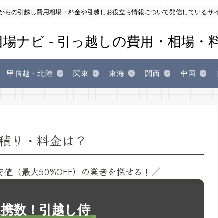
からの引越し費用相場・料金や引越しお役立ち情報について発信しているサ
甲信越・北陸
関東
東海
関西
中国
積り・料金は？
安値（最大50%OFF）の業者を探せる！／
1提携数！引越し侍