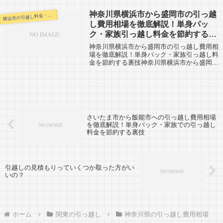
横浜市に引越しする人も参考にしてみてくだ
さい。逗子市までは市役所間の距離で約30...
神奈川県横浜市から盛岡市の引っ越
浜市の引越し料金・代金相場・見積り情報
横
し費用相場を徹底解説！単身パッ
ク・家族引っ越し料金を節約する裏
技
神奈川県横浜市から盛岡市の引っ越し費用相
場を徹底解説！単身パック・家族引っ越し料
金を節約する裏技神奈川県横浜市から盛岡市
までの引越口コミです。盛岡市とその周辺か
ら神奈川県横浜市まで引越予定のある人も参
考にしてください。神奈川県横浜市から盛
岡...
さいたま市から飯能市への引っ越し費用相場
を徹底解説！単身パック・家族での引っ越し
料金を節約する裏技
引越しの見積もりっていくつか取った方がい
いの？
ホーム
関東の引っ越し
神奈川県の引っ越し費用相場