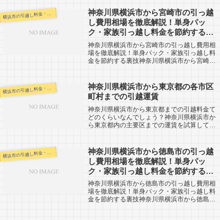
420kmと長距離になります。その日中の引越
しは難しいですが、翌日着で対応してくれ
神奈川県横浜市から宮崎市の引っ越
浜市の引越し料金・代金相場・見積り情報
横
る...
し費用相場を徹底解説！単身パッ
ク・家族引っ越し料金を節約する裏
技
神奈川県横浜市から宮崎市の引っ越し費用相
場を徹底解説！単身パック・家族引っ越し料
金を節約する裏技神奈川県横浜市から宮崎市
への引越し口コミ情報です。反対に宮崎市か
ら神奈川県横浜市へ引越し予定のある人も参
考になると思います。神奈川県横浜市から
神奈川県横浜市から東京都の各市区
浜市の引越し料金・代金相場・見積り情報
横
宮...
町村までの引越運賃
神奈川県横浜市から東京都までの引越料金て
どのくらいなんでしょう？神奈川県横浜市か
ら東京都内の主要区までの運賃を試算してい
るページです。あくまでも引越運賃のみなの
で、引越料金としては別途作業費などが加わ
ってきます。参考程度に捉えておいてくだ
神奈川県横浜市から徳島市の引っ越
浜市の引越し料金・代金相場・見積り情報
横
さ...
し費用相場を徹底解説！単身パッ
ク・家族引っ越し料金を節約する裏
技
神奈川県横浜市から徳島市の引っ越し費用相
場を徹底解説！単身パック・家族引っ越し料
金を節約する裏技神奈川県横浜市から徳島市
への引越し口コミ情報です。反対に徳島市か
ら神奈川県横浜市へ引越し予定のある人も参