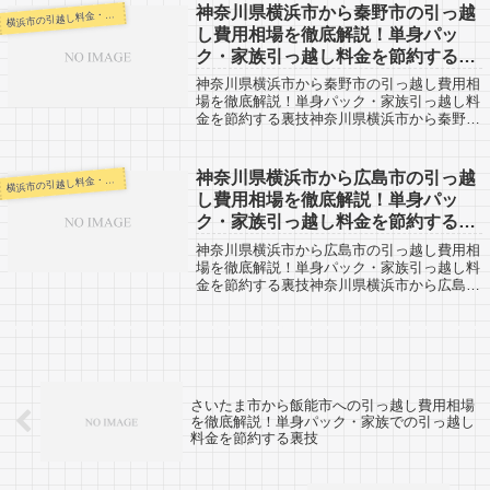
考になると思います。神奈川県横浜市から
神奈川県横浜市から秦野市の引っ越
浜市の引越し料金・代金相場・見積り情報
横
徳...
し費用相場を徹底解説！単身パッ
ク・家族引っ越し料金を節約する裏
技
神奈川県横浜市から秦野市の引っ越し費用相
場を徹底解説！単身パック・家族引っ越し料
金を節約する裏技神奈川県横浜市から秦野市
までの引越口コミです。神奈川県横浜市から
秦野市までは約55kmと少し距離がありま
す。（市役所間）片道でだいたい約１時間
神奈川県横浜市から広島市の引っ越
浜市の引越し料金・代金相場・見積り情報
横
前...
し費用相場を徹底解説！単身パッ
ク・家族引っ越し料金を節約する裏
技
神奈川県横浜市から広島市の引っ越し費用相
場を徹底解説！単身パック・家族引っ越し料
金を節約する裏技神奈川県横浜市から広島市
までの引越口コミです。反対に広島市から神
奈川県横浜市へ引越し予定のある人も参考
に。神奈川県横浜市から広島市までは800k...
さいたま市から飯能市への引っ越し費用相場
を徹底解説！単身パック・家族での引っ越し
料金を節約する裏技