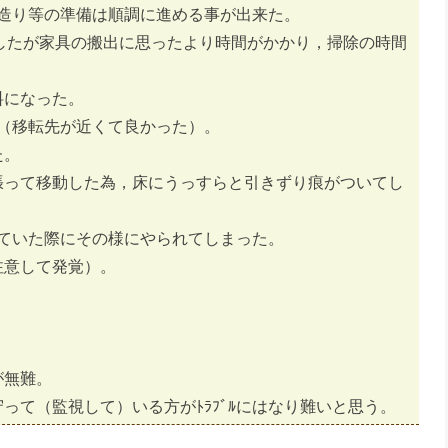
で荷造り等の準備は順調に進める事が出来た。
引越しでしたが家具の搬出に思ったより時間がかかり，掃除の時間
料になった。
た（移転先が近くて良かった）。
た。
張って移動した為，床にうっすらと引きずり痕がついてし
ていた際にその様にやられてしまった。
注意して発覚）。
。
が無難。
って（監視して）いる方がﾄﾗﾌﾞﾙにはなり難いと思う。