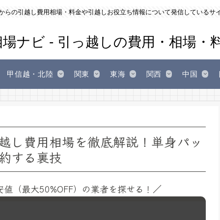
からの引越し費用相場・料金や引越しお役立ち情報について発信しているサ
甲信越・北陸
関東
東海
関西
中国
越し費用相場を徹底解説！単身パッ
約する裏技
安値（最大50%OFF）の業者を探せる！／