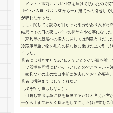
コメント：事前にﾀﾞﾝﾎﾞｰﾙ箱を届けて頂いたの
ｴﾚﾍﾞｰﾀｰの無いﾏﾝｼｮﾝ3Fから一戸建てへの
が取れなかった。
ここに関しては読みが甘かった部分があり反省材
結局はその日の夜にﾏﾝｼｮﾝの掃除をやる事になっ
家具等の新居への搬入に関しては問題有りだっ
冷蔵庫等重い物を毛布の様な物に乗せた上で引っ
まった。
業者には引きずりNGと伝えていたのだが目を離し
（食器棚を同様に動かそうとしたのでこちらから
家具などの上の埃は事前に除去しておく必要有
業者は掃除まではしてくれない。
（埃を払う事もしない）。
引越し業者は単に物を移動するだけと考えた方
一から十まで細かく指示をしてこちらは作業を見守