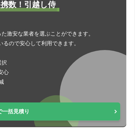
1提携数！引越し侍
った激安な業者を選ぶことができます。
いるので安心して利用できます。
選択
安心
減
で一括見積り