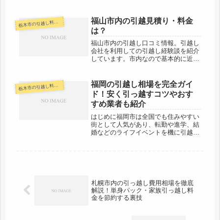
というと「東京～福岡」「東京～札
幌」「大阪～仙台」など、かなりの遠
距離となり、移動だけでも労力とコス
福山市内の引越見積り・料金
木市の引越し料金・代金相場・見積り情報
栃
トがかかります。しかし、事前に...
は？
福山市内の引越し口コミ情報。引越し
会社を利用しての引越し経験談を紹介
しています。市内なので基本的に近距
離。当日中には完了するでしょう。荷
物の量にもよりますが、お値段も安く
行けるパターンが多いですよ。実際に
福岡の引越し相場を完全ガイ
木市の引越し料金・代金相場・見積り情報
栃
引越しした人の口コミ情報も参考にし
ド！安く引っ越すコツやおす
て...
すめ業者も紹介
はじめに福岡市は全国でも住みやすい
街として人気があり、転勤や進学、結
婚などのライフイベントを機に引越し
をする方が多くいます。特に、福岡市
内や福岡県内での引越しは、距離が短
いため費用を抑えられるケースもあり
ますが、引越し時期や荷物の量、業者
の...
札幌市内の引っ越し費用相場を徹底
解説！単身パック・家族引っ越し料
金を節約する裏技