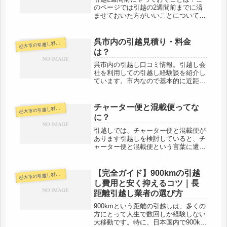
のページでは引越の2週間前までに済
ませておいた方がいいことについて紹
介しています。1ヶ月前までの引越リ
ストについて知りたい人は、下のリン
クを見てみてください。1ヶ月前まで
呉市内の引越見積り・料金
木市の引越し料金・代金相場・見積り情報
栃
に済ませておいた方がいいリスト2週
は？
間...
呉市内の引越し口コミ情報。引越し会
社を利用しての引越し経験談を紹介し
ています。市内なので基本的に近距離
です。当日中に引越しを終えるパター
ンが大半でしょう。日時によっては引
越の予約が難しい時もありますので、
チャーター便と混載便ってな
木市の引越し料金・代金相場・見積り情報
栃
新居が決まっている人はなるべく早め
に？
に...
引越しでは、チャーター便と混載便が
あります引越しを検討していると、チ
ャーター便と混載便という言葉に遭遇
すると思います。このページでは、そ
れぞれのメリット・デメリットについ
て説明します。チャーター便のメリッ
【完全ガイド】900kmの引越
木市の引越し料金・代金相場・見積り情報
栃
ト・デメリットは？チャーター便はあ
し費用と安く抑えるコツ｜長
な...
距離引越し業者の選び方
900kmという距離の引越しは、多くの
方にとって人生で数回しか経験しない
大移動です。特に、日本国内で900km