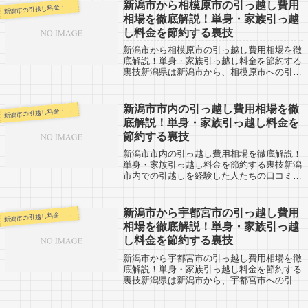
新潟市から相模原市の引っ越し費用
潟市の引越し料金・代金相場・見積り情報
新
相場を徹底解説！単身・家族引っ越
し料金を節約する裏技
新潟市から相模原市の引っ越し費用相場を徹
底解説！単身・家族引っ越し料金を節約する
裏技新潟県は新潟市から、相模原市への引越
し口コミ。反対に相模原市から新潟市へ引越
し予定のある人も参考にしてください。新潟
市から相模原市へは約３４０km。長距離
新潟市市内の引っ越し費用相場を徹
潟市の引越し料金・代金相場・見積り情報
新
の...
底解説！単身・家族引っ越し料金を
節約する裏技
新潟市市内の引っ越し費用相場を徹底解説！
単身・家族引っ越し料金を節約する裏技新潟
市内での引越しを経験した人たちの口コミ情
報です。1月2月はどうしても雪の影響などを
考えて、3月以降に引越しする人が多くなり
ます。新生活の時期とも重なるので非常に...
新潟市から宇都宮市の引っ越し費用
潟市の引越し料金・代金相場・見積り情報
新
相場を徹底解説！単身・家族引っ越
し料金を節約する裏技
新潟市から宇都宮市の引っ越し費用相場を徹
底解説！単身・家族引っ越し料金を節約する
裏技新潟県は新潟市から、宇都宮市への引越
し口コミ。反対に宇都宮市から新潟市へ引越
し予定のある人も参考にしてください。宇都