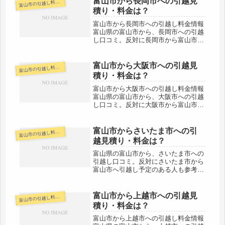
富山市から長岡市への引越見
山市の引越し料金・代金相場・見積り情報
富
積り・料金は？
富山市から長岡市への引越し料金情報
富山県の富山市から、長岡市への引越
し口コミ。反対に長岡市から富山市へ
引越し予定のある人も参考にしてくだ
さい。富山市から長岡市へは約200km
と長距離になります。車で片道で約２
富山市から大阪市への引越見
山市の引越し料金・代金相場・見積り情報
富
時間半の距離になりますので、最短...
積り・料金は？
富山市から大阪市への引越し料金情報
富山県の富山市から、大阪市への引越
し口コミ。反対に大阪市から富山市へ
引越し予定のある人も参考にしてくだ
さい。富山市から大阪市へは約370km
とかなりの長距離になります。片道で
富山市からさいたま市への引
山市の引越し料金・代金相場・見積り情報
富
約４時間前後の範囲ですので、最短...
越見積り・料金は？
富山県の富山市から、さいたま市への
引越し口コミ。反対にさいたま市から
富山市へ引越し予定のある人も参考に
してください。富山市からさいたま市
へは約410kmとかなり距離がありま
す。長距離ということで運賃がかかる
富山市から上越市への引越見
山市の引越し料金・代金相場・見積り情報
富
分料金も高めになることが多いでし
積り・料金は？
ょ...
富山市から上越市への引越し料金情報