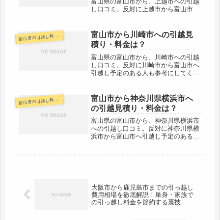
富山県の富山市から、上越市への引越
し口コミ。反対に上越市から富山市へ
引越し予定のある人も参考にしてくだ
さい。富山市から上越市へは約130km
と長距離になります。片道で約１時間
富山市から川崎市への引越見
山市の引越し料金・代金相場・見積り情報
富
半前後の範囲ですが、その日中での...
積り・料金は？
富山県の富山市から、川崎市への引越
し口コミ。反対に川崎市から富山市へ
引越し予定のある人も参考にしてくだ
さい。富山市から川崎市へは約370km
とかなりの距離があります。長距離な
ので料金は高めになります。心配な人
富山市から神奈川県横浜市へ
山市の引越し料金・代金相場・見積り情報
富
は早めに見積りを複数社からもらう...
の引越見積り・料金は？
富山県の富山市から、神奈川県横浜市
への引越し口コミ。反対に神奈川県横
浜市から富山市へ引越し予定のある人
も参考にしてください。富山市から神
奈川県横浜市へは約360kmとかなりの
距離があります。荷物の到着は最短で
も翌日という場合が多いでしょう。...
大阪市から鹿児島市までの引っ越し
費用相場を徹底解説！単身・家族で
の引っ越し料金を節約する裏技