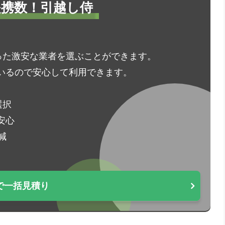
1提携数！引越し侍
った激安な業者を選ぶことができます。
いるので安心して利用できます。
選択
安心
減
で一括見積り