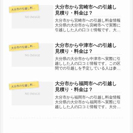
越しが終わるパターンがほとんどでし
ょう。引越し代金も格安で請けてくれ
大分市から宮崎市への引越し
分市の引越し料金・代金相場・見積り情報
大
る会社が多くあると思います。１社
見積り・料金は？
だ...
大分市から宮崎市への引越し料金情報
大分県の大分市から宮崎市へで実際に
引越しした人の口コミ情報です。大分
市から宮崎市へは約180kmと長距離で
す。当日中の引越しは不可能なエリア
ではないです。ただし、引越し会社や
大分市から中津市への引越し
分市の引越し料金・代金相場・見積り情報
大
時期によっても変わりますので、と...
見積り・料金は？
大分県の大分市から中津市へ実際に引
越しした人の口コミ情報です。この区
間での引越しを予定している人は参考
にしましょう。大分市から中津市は市
役所間で約70km。同じ県内でも長距
離になります。車で片道約１時間強の
大分市から福岡市への引越し
分市の引越し料金・代金相場・見積り情報
大
範囲ですが、その日のうちの引越し
見積り・料金は？
も...
大分市から福岡市への引越し料金情報
大分県の大分市から福岡市へ実際に引
越しした人の口コミ情報です。大分市
から福岡市へは約160kmと長距離にな
ります。当日中の引越しは不可能なエ
リアではないです。ただし、引越し会
社や時期によっても異なります。な...