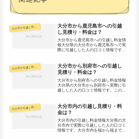
大分市から鹿児島市への引越
分市の引越し料金・代金相場・見積り情報
大
し見積り・料金は？
大分市から鹿児島市への引越し料金情
報大分県の大分市から鹿児島市へで実
際に引越しした人の口コミ情報です。
大分市から鹿児島市へは約290kmと長
距離の引越しになります。必然的に料
金も高くなりますし日数も2日間以上
大分市から別府市への引越し
分市の引越し料金・代金相場・見積り情報
大
考えておきましょう。なるべく多く...
見積り・料金は？
大分市から別府市への引越し料金情報
大分県の大分市から別府市へ実際に引
越しした人の口コミ情報です。この区
間での引越しを予定している人は参考
にしましょう。大分市から別府市は市
役所間で約14kmと近場。その日のう
大分市内の引越し見積り・料
分市の引越し料金・代金相場・見積り情報
大
ちに引越しは完了する範囲です。な
金は？
る...
大分市内の引越し料金情報大分県の大
分市内で実際に引越しした人の口コミ
情報です。大分市内を端から端まで移
動しても50kmですので、当日中に引