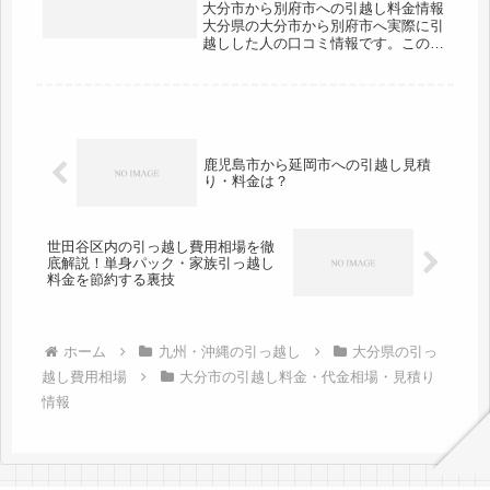
大分市から別府市への引越し料金情報
大分県の大分市から別府市へ実際に引
越しした人の口コミ情報です。この区
間での引越しを予定している人は参考
にしましょう。大分市から別府市は市
役所間で約14kmと近場。その日のう
ちに引越しは完了する範囲です。な
る...
鹿児島市から延岡市への引越し見積
り・料金は？
世田谷区内の引っ越し費用相場を徹
底解説！単身パック・家族引っ越し
料金を節約する裏技
ホーム
九州・沖縄の引っ越し
大分県の引っ
越し費用相場
大分市の引越し料金・代金相場・見積り
情報