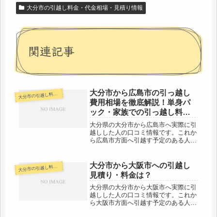
大分市の引越し料金・代金相場・見積り情報
関連記事
大分市から広島市の引っ越し
分市の引越し料金・代金相場・見積り情報
大
費用相場を徹底解説！単身パ
ック・家族での引っ越し料金
を節約する裏技
大分県の大分市から広島市へ実際に引
越しした人の口コミ情報です。これか
ら広島市方面へ引越す予定のある人は
参考にしてください。大分市から広島
市へは約330kmと長距離になります。
代金は運賃がかかるので、高めになり
大分市から大阪市への引越し
分市の引越し料金・代金相場・見積り情報
大
ます。心配な人は早めに複数の会社...
見積り・料金は？
大分県の大分市から大阪市へ実際に引
越しした人の口コミ情報です。これか
ら大阪市方面へ引越す予定のある人は
参考にしてください。大分市から大阪