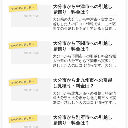
市へは約660kmとかなりの長距離にな
ります。長距離ということで運賃がか
大分市から中津市への引越し
分市の引越し料金・代金相場・見積り情報
大
かる分、引越し料金も高めになりま...
見積り・料金は？
大分県の大分市から中津市へ実際に引
越しした人の口コミ情報です。この区
間での引越しを予定している人は参考
にしましょう。大分市から中津市は市
役所間で約70km。同じ県内でも長距
離になります。車で片道約１時間強の
大分市から下関市への引越し
分市の引越し料金・代金相場・見積り情報
大
範囲ですが、その日のうちの引越し
見積り・料金は？
も...
大分市から下関市への引越し料金情報
大分県の大分市から下関市へ実際に引
越しした人の口コミ情報です。大分市
から下関市へは約１４０kmと長距離
になります。時間にすると片道約２時
間強になりますが、当日中の引越しも
大分市から北九州市への引越
分市の引越し料金・代金相場・見積り情報
大
可能でしょう。ただし、引越し会社や
し見積り・料金は？
時...
大分市から北九州市への引越し料金情
報大分県の大分市から北九州市へで実
際に引越しした人の口コミ情報です。
大分市から北九州市へは約170kmと長
距離になります。当日中の引越しは不
可能ではない範囲ですが、引越し会社
大分市から別府市への引越し
分市の引越し料金・代金相場・見積り情報
大
や時期にもよるでしょう。料金を安...
見積り・料金は？