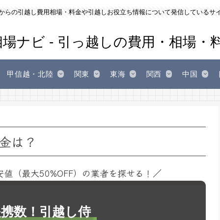
からの引越し費用相場・料金や引越しお役立ち情報について発信しているサ
甲信越・北陸
関東
東海
関西
中国
金は？
安値（最大50%OFF）の業者を探せる！／
1提携数！引越し侍