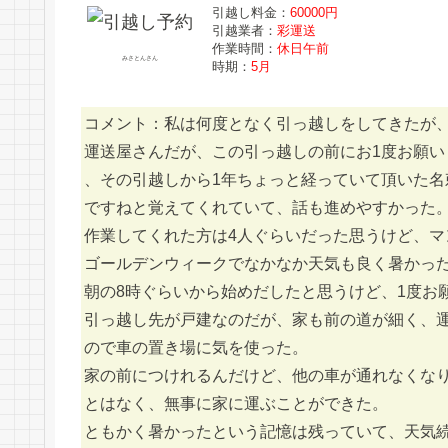
引越し料金：
60000円
引越業者：
彩運送
作業時間：
休日午前
みさとんさん
時期：
5月
コメント：私は何度となく引っ越しをしてきたが
運送屋さんだが、この引っ越しの前にお1度お願い
、その引越しから1年ちょっと経っていて頂いた
ですねと覚えてくれていて、話も進めやすかった
作業してくれた方は4人ぐらいだった思うけど、マ
ゴールデンウィークでなかなか天気も良く暑かっ
朝の8時ぐらいから始めだしたと思うけど、1度お
引っ越し先が戸建なのだが、家も前の道が細く、
ので車の置き場に気を使った。
家の前につけれるんだけど、他の車が通れなくな
とはなく、無事に家に運ぶことができた。
ともかく暑かったという記憶は残っていて、天気