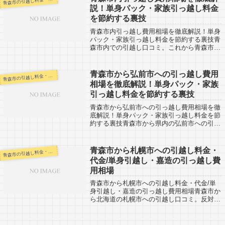
青
説！単身パック・家族引っ越し料金
を節約する裏技
青森市内引っ越し費用相場を徹底解説！単身
パック・家族引っ越し料金を節約する裏技青
森市内での引越し口コミ。これから青森市内
で引越し予定のある人は参考にしてくださ
い。市内の引越しなので基本的には当日中に
終わるケースがほとんどでしょう。近距離と
青森市から弘前市への引っ越し費用
森市の引越し料金・代金相場・見積り情報
青
い...
相場を徹底解説！単身パック・家族
引っ越し料金を節約する裏技
青森市から弘前市への引っ越し費用相場を徹
底解説！単身パック・家族引っ越し料金を節
約する裏技青森市から県内の弘前市への引越
し口コミ。反対に、弘前市から青森市への引
越し予定がある人も参考にしてください。青
森市から弘前市へは約50km弱と少し距離...
青森市から札幌市への引越し料金・
森市の引越し料金・代金相場・見積り情報
青
代金/単身引越し・嘉造の引っ越し費
用相場
青森市から札幌市への引越し料金・代金/単
身引越し・嘉造の引っ越し費用相場青森市か
ら北海道の札幌市への引越し口コミ。反対
に、北海道札幌市から青森市への引越し予定
がある人も参考にしてください。青森市から
札幌市へは約420kmと長距離になります。...