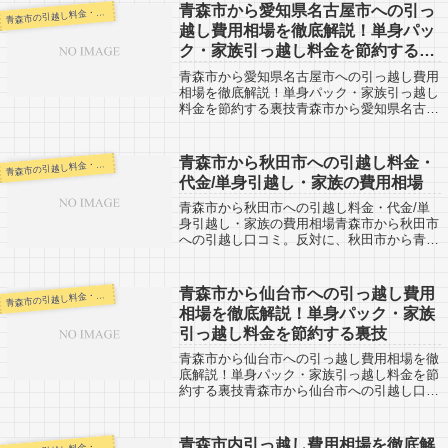
青森市から愛知県名古屋市への引っ
森市の引越し料金・代金相場・見積り情報
青
越し費用相場を徹底解説！単身パッ
ク・家族引っ越し料金を節約する裏
技
青森市から愛知県名古屋市への引っ越し費用
相場を徹底解説！単身パック・家族引っ越し
料金を節約する裏技青森市から愛知県名古屋
市への引越し口コミ。反対に、愛知県名古屋
市から青森市への引越し予定がある人も参考
にしてください。青森市から愛知県名古屋
青森市から秋田市への引越し料金・
森市の引越し料金・代金相場・見積り情報
青
市...
代金/単身引越し・家族の費用相場
青森市から秋田市への引越し料金・代金/単
身引越し・家族の費用相場青森市から秋田市
への引越し口コミ。反対に、秋田市から青森
市への引越し予定がある人も参考にしてくだ
さい。青森市から秋田市までは約２００km
とやや距離があります。荷物の到着は当日
青森市から仙台市への引っ越し費用
森市の引越し料金・代金相場・見積り情報
青
で...
相場を徹底解説！単身パック・家族
引っ越し料金を節約する裏技
青森市から仙台市への引っ越し費用相場を徹
底解説！単身パック・家族引っ越し料金を節
約する裏技青森市から仙台市への引越し口コ
ミ。反対に、仙台市から青森市への引越し予
定がある人も参考にしてください。青森市か
ら仙台市までは約350kmとかなりの長距...
青森市内引っ越し費用相場を徹底解
森市の引越し料金・代金相場・見積り情報