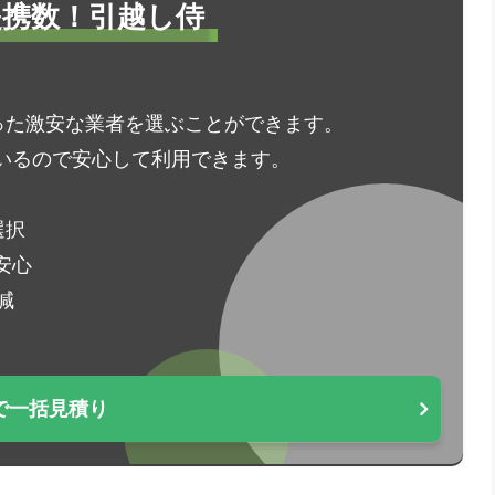
1提携数！引越し侍
った激安な業者を選ぶことができます。
いるので安心して利用できます。
選択
安心
減
で一括見積り