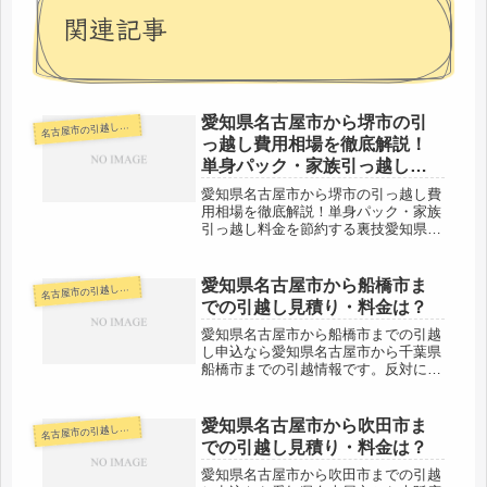
関連記事
愛知県名古屋市から堺市の引
古屋市の引越し料金・代金相場・見積り情報
名
っ越し費用相場を徹底解説！
単身パック・家族引っ越し料
金を節約する裏技
愛知県名古屋市から堺市の引っ越し費
用相場を徹底解説！単身パック・家族
引っ越し料金を節約する裏技愛知県名
古屋市から大阪府堺市までの引越し申
し込みを検討している方は目を通して
みてください。反対に堺市から愛知県
愛知県名古屋市から船橋市ま
古屋市の引越し料金・代金相場・見積り情報
名
名古屋市への引越しを検討している人
での引越し見積り・料金は？
も...
愛知県名古屋市から船橋市までの引越
し申込なら愛知県名古屋市から千葉県
船橋市までの引越情報です。反対に船
橋市から愛知県名古屋市へ引越し予定
がある人も参考しましょう。船橋市ま
では約370kmあるので、料金もお高め
愛知県名古屋市から吹田市ま
古屋市の引越し料金・代金相場・見積り情報
名
になることが予想されます。500...
での引越し見積り・料金は？
愛知県名古屋市から吹田市までの引越