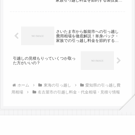
家族引っ越し料金を節約する裏技愛知
県名古屋市から鹿児島市までの引越口
コミ情報です。鹿児島市から愛知県名
古屋市へ引越し予定がある人も参考
に。鹿児島市までは約1100kmあり
ま...
さいたま市から飯能市への引っ越し
費用相場を徹底解説！単身パック・
家族での引っ越し料金を節約する裏
技
引越しの見積もりっていくつか取っ
た方がいいの？
ホーム
東海の引っ越し
愛知県の引っ越し費
用相場
名古屋市の引越し料金・代金相場・見積り情報