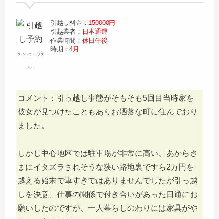
引越し料金：
150000円
引越業者：
日本通運
作業時間：
休日午後
時期：
4月
ウィンドウトークズ
さん
コメント：引っ越し事態がそもそも5回目当時家を
彼女が見つけたこともありお洒落な町に住んでおり
ました。
しかし中心地区では駐車場が非常に高い、あからさ
まにイタズラされそうな狭い路地裏ですら2万円を
越える始末で車すきではありませんでしたが引っ越
しを決意、仕事の関係で付き合いがあった日通にお
願いしたのですが、一人暮らしのわりには家具がや