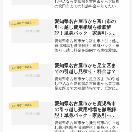
し申込なら愛知県名古屋市から大阪府
の吹田市までの引越料金を知りたい
方。吹田市から愛知県名古屋市への引
越し予定がある人も参考に。過去の引
越情報がある程度参考になると思いま
愛知県名古屋市から富山市の
古屋市の引越し料金・代金相場・見積り情報
名
す。愛知県名古屋市から吹田市までの
引っ越し費用相場を徹底解
距離...
説！単身パック・家族引っ越
し料金を節約する裏技
愛知県名古屋市から富山市の引っ越し
費用相場を徹底解説！単身パック・家
族引っ越し料金を節約する裏技愛知県
名古屋市から富山市までの引越口コミ
情報です。反対に富山市から愛知県名
古屋市への引越し予定のある人も参考
愛知県名古屋市から足立区ま
古屋市の引越し料金・代金相場・見積り情報
名
にしてください。富山市まではだいた
での引越し見積り・料金は？
い...
愛知県名古屋市から足立区までの引越
し申込なら愛知県名古屋市から東京都
足立区までの引越情報です。反対に足
立区から愛知県名古屋市への引越し予
定のある人も参考にしてください。足
立区までは約370kmあるので料金もそ
愛知県名古屋市から鹿児島市
古屋市の引越し料金・代金相場・見積り情報
名
こそこ高くなります。早めの準備が...
の引っ越し費用相場を徹底解
説！単身パック・家族引っ越
し料金を節約する裏技
愛知県名古屋市から鹿児島市の引っ越
し費用相場を徹底解説！単身パック・