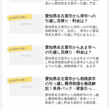
道から愛知県名古屋市へ引越し予定の
ある方も参考にしてください。旭川市
まで実際に引越した方の情報です。旭
川市までは愛知県名古屋市からだと約
愛知県名古屋市から津市への
古屋市の引越し料金・代金相場・見積り情報
名
1500kmあります。※陸路です。料...
引越し見積り・料金は？
愛知県名古屋市から津市へのの引越し
体験情報です。反対に、津市から愛知
県名古屋市へ引越し予定のある人も参
考にしてください。2人暮らし（夫
婦・カップルなど）2人暮らし（夫
婦・カップルなど）愛知県名古屋市か
愛知県名古屋市からあま市へ
古屋市の引越し料金・代金相場・見積り情報
名
ら三重県の津市までは約80km。やや
の引越し見積り・料金は？
距離...
愛知県名古屋市からあま市までの引越
し料金情報愛知県名古屋市からあま市
までの引越し体験情報です。あま市か
ら愛知県名古屋市へ引越し予定のある
人も参考にしてください。愛知県名古
屋市からあま市まではすぐそばなの
愛知県名古屋市から相模原市
古屋市の引越し料金・代金相場・見積り情報
名
で、当日中に引越し完了するのが普通
の引っ越し費用相場を徹底解
です...
説！単身パック・家族引っ越
し料金を節約する裏技
愛知県名古屋市から相模原市の引っ越
し費用相場を徹底解説！単身パック・
家族引っ越し料金を節約する裏技愛知
県名古屋市から相模原市への引越し口