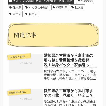
名古屋市の引越し料金・代金相場・見積り情報
住民登録
住民票
引っ越し手続き
神奈川県
転入届
転出届
転居届
関連記事
愛知県名古屋市から富山市の
古屋市の引越し料金・代金相場・見積り情報
名
引っ越し費用相場を徹底解
説！単身パック・家族引っ越
し料金を節約する裏技
愛知県名古屋市から富山市の引っ越し
費用相場を徹底解説！単身パック・家
族引っ越し料金を節約する裏技愛知県
名古屋市から富山市までの引越口コミ
情報です。反対に富山市から愛知県名
古屋市への引越し予定のある人も参考
愛知県名古屋市から旭川市ま
古屋市の引越し料金・代金相場・見積り情報
名
にしてください。富山市まではだいた
での引越し見積り・料金は？
い...
愛知県名古屋市から北海道の旭川市ま
での引越し口コミ情報。反対に、北海