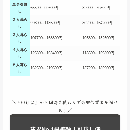
単身引越
65500～99600円
32000～79500円
し
２人暮ら
99800～113500円
80200～154200円
し
３人暮ら
107700～158800円
105800～132500円
し
４人暮ら
125800～163400円
113500～159800円
し
５人暮ら
162500～219500円
137200～185900円
し
＼300社以上から同時見積もりで最安値業者を探せ
る！／
業界No.1提携数！引越し侍