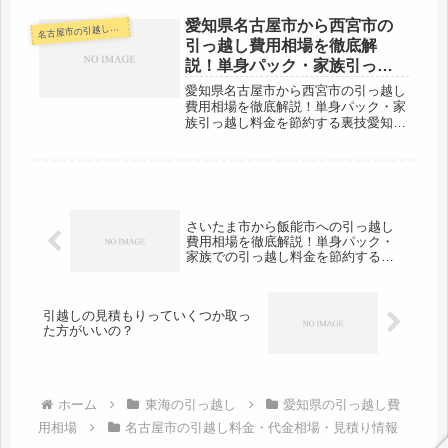
コミ。反対に相模原市から愛知県名古
屋市へ引越し予定のある人も参考にし
愛知県名古屋市から西宮市の
古屋市の引越し料金・代金相場・見積り情報
名
てください。相模原市までは愛知県名
引っ越し費用相場を徹底解
古...
説！単身パック・家族引っ越
し料金を節約する裏技
愛知県名古屋市から西宮市の引っ越し
費用相場を徹底解説！単身パック・家
族引っ越し料金を節約する裏技愛知県
名古屋市から兵庫県の西宮市までの引
越口コミ情報です。反対に西宮市から
愛知県名古屋市への引越しを検討して
いる人も参考にしてください。距離は
市...
さいたま市から飯能市への引っ越し
費用相場を徹底解説！単身パック・
家族での引っ越し料金を節約する裏
技
引越しの見積もりっていくつか取っ
た方がいいの？
ホーム
東海の引っ越し
愛知県の引っ越し費
用相場
名古屋市の引越し料金・代金相場・見積り情報