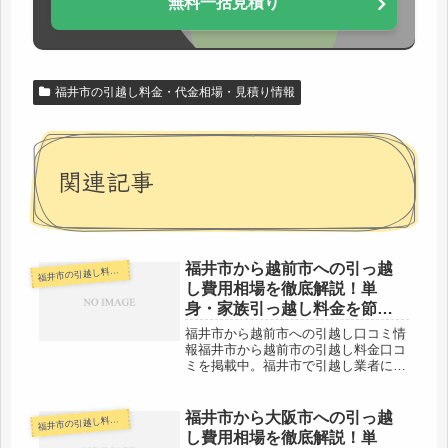
無料一括見積り
福井市の引越し料金・代金相場・見積り情報
関連記事
福井市から越前市への引っ越
井市の引越し料金・代金相場・見積り情報
福
し費用相場を徹底解説！単
身・家族引っ越し料金を節約
する裏技
福井市から越前市への引越し口コミ情
報福井市から越前市の引越し料金口コ
ミを掲載中。福井市で引越し業者に引
越し申込を検討している方は参考にし
てみてください。福井市から同じ県内
の越前市までは約20km程度。すぐ近
福井市から大阪市への引っ越
井市の引越し料金・代金相場・見積り情報
福
くなので当日中には引越し可能な範
し費用相場を徹底解説！単
囲...