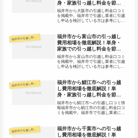
身・家族引っ越し料金を節約
する裏技
福井市から大阪市の引越し料金口コミ
を掲載中。福井市で引越し業者に引越
し申込を検討している方は参考にして
みてください。福井市から大阪市へは
約230kmと距離があります。片道で２
時間半以上かかるので、その日のうち
福井市から富山市の引っ越し
井市の引越し料金・代金相場・見積り情報
福
の引越しは難しいでしょう。大体の...
費用相場を徹底解説！単身・
家族での引っ越し料金を節約
する裏技
福井市から富山市の引越し料金口コミ
を掲載中。福井市で引越し業者に引越
し申込を検討している方は参考にして
みてください。福井市から富山市まで
は約150kmと長距離になります。車で
片道２時間前後の範囲ですので、その
福井市から鯖江市への引っ越
井市の引越し料金・代金相場・見積り情報
福
日のうちの引越しも可能です。ただ...
し費用相場を徹底解説！単
身・家族引っ越し料金を節約
する裏技
福井市から鯖江市への引越し口コミ情
報福井市から鯖江市の引越し料金口コ
ミを掲載中。福井市で引越し業者に引
越し申込を検討している方は参考にし
てみてください。福井市から鯖江市へ
はすぐとなりなのでお値段もそこまで
福井市から千葉市への引っ越
井市の引越し料金・代金相場・見積り情報
福
高くない会社が多いと思います。いろ
し費用相場を徹底解説！単
い...