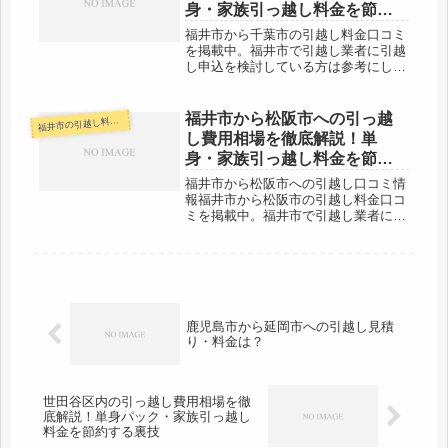
身・家族引っ越し料金を節約
する裏技
福井市から千葉市の引越し料金口コミ
を掲載中。福井市で引越し業者に引越
し申込を検討している方は参考にして
みてください。福井市から千葉市へは
約560kmとかなりの長距離になりま
す。料金も高めになりますが、距離が
福井市から松阪市への引っ越
井市の引越し料金・代金相場・見積り情報
福
ある分日数も要するのがネックで
し費用相場を徹底解説！単
す。...
身・家族引っ越し料金を節約
する裏技
福井市から松阪市への引越し口コミ情
報福井市から松阪市の引越し料金口コ
ミを掲載中。福井市で引越し業者に引
越し申込を検討している方は参考にし
てみてください。福井市から松阪市へ
は約230kmとかなり距離があります。
片道で約３時間前後かかる距離です...
鹿児島市から延岡市への引越し見積
り・料金は？
世田谷区内の引っ越し費用相場を徹
底解説！単身パック・家族引っ越し
料金を節約する裏技