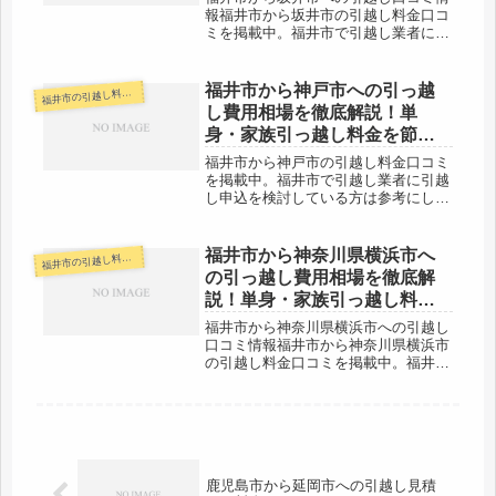
報福井市から坂井市の引越し料金口コ
ミを掲載中。福井市で引越し業者に引
越し申込を検討している方は参考にし
てみてください。福井市から坂井市へ
はすぐとなりなので、引越し代金も格
福井市から神戸市への引っ越
井市の引越し料金・代金相場・見積り情報
福
安で住む場合が多いです。なるべく多
し費用相場を徹底解説！単
く...
身・家族引っ越し料金を節約
する裏技
福井市から神戸市の引越し料金口コミ
を掲載中。福井市で引越し業者に引越
し申込を検討している方は参考にして
みてください。福井市から神戸市へは
約250kmと長距離になります。片道で
3時間近くかかる範囲ですので、その
福井市から神奈川県横浜市へ
井市の引越し料金・代金相場・見積り情報
福
日中の引越しは微妙になってきます...
の引っ越し費用相場を徹底解
説！単身・家族引っ越し料金
を節約する裏技
福井市から神奈川県横浜市への引越し
口コミ情報福井市から神奈川県横浜市
の引越し料金口コミを掲載中。福井市
で引越し業者に引越し申込を検討して
いる方は参考にしてみてください。福
井市から神奈川県横浜市へは約500km
離れています。ですので、かなり料...
鹿児島市から延岡市への引越し見積