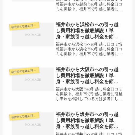
報福井市から越前市の引越し料金口コ
ミを掲載中。福井市で引越し業者に引
越し申込を検討している方は参考にし
てみてください。福井市から同じ県内
の越前市までは約20km程度。すぐ近
福井市から浜松市への引っ越
井市の引越し料金・代金相場・見積り情報
福
くなので当日中には引越し可能な範
し費用相場を徹底解説！単
囲...
身・家族引っ越し料金を節約
する裏技
福井市から浜松市への引越し口コミ情
報福井市から浜松市の引越し料金口コ
ミを掲載中。福井市で引越し業者に引
越し申込を検討している方は参考にし
てみてください。福井市から浜松市へ
は約280kmと長距離になります。片道
福井市から大阪市への引っ越
井市の引越し料金・代金相場・見積り情報
福
で３時間半程度かかるので、多くの...
し費用相場を徹底解説！単
身・家族引っ越し料金を節約
する裏技
福井市から大阪市の引越し料金口コミ
を掲載中。福井市で引越し業者に引越
し申込を検討している方は参考にして
みてください。福井市から大阪市へは
約230kmと距離があります。片道で２
時間半以上かかるので、その日のうち
福井市から坂井市への引っ越
井市の引越し料金・代金相場・見積り情報
福
の引越しは難しいでしょう。大体の...
し費用相場を徹底解説！単
身・家族引っ越し料金を節約
する裏技
福井市から坂井市への引越し口コミ情