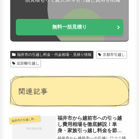
無料一括見積り
福井市の引越し料金・代金相場・見積り情報
京都市引越し
近距離引越し
関連記事
福井市から越前市への引っ越
井市の引越し料金・代金相場・見積り情報
福
し費用相場を徹底解説！単
身・家族引っ越し料金を節約
する裏技
福井市から越前市への引越し口コミ情