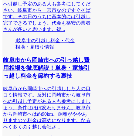
へ引越し予定のある人も参考にしてくだ
さい。岐阜市から一宮市なのですぐそば
です。その日のうちに基本的には引越し
完了できるでしょう。代金も格安の業者
さんが多いと思います。複...
岐阜市の引越し料金・代金
相場・見積り情報
岐阜市から岡崎市への引っ越し費
用相場を徹底解説！単身・家族引
っ越し料金を節約する裏技
岐阜市から岡崎市への引越しした人の口
コミ情報です。反対に岡崎市から岐阜市
への引越し予定がある人も参考にしまし
ょう。条件はほぼ変わりません。岐阜市
から岡崎市へは約90km。距離がややあ
りますので料金は高めになります。なる
べく多くの引越し会社さ...