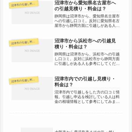
てはもっと近いのですが、その日中に
沼津市から愛知県名古屋市へ
津市の引越し料金・代金相場・見積り情報
沼
引越すことは十分可能でしょう。引
の引越見積り・料金は？
越...
静岡県は沼津市から、愛知県名古屋市
への引越し口コミ。反対に愛知県名古
屋市から静岡方面に引越しがある人も
参考にしてください。沼津市から愛知
県名古屋市までは、約240kmと長距離
になります。片道で2時間半程度かか
沼津市から浜松市への引越見
津市の引越し料金・代金相場・見積り情報
沼
る距離ですが、その日のうちの引越...
積り・料金は？
静岡県は沼津市から、浜松市への引越
し口コミ。反対に浜松市から静岡方面
に引越しがある人も参考にしてくださ
い。沼津市から浜松市までは、市役所
間で約140kmと距離があります。片道
で２時間前後の距離になりますがその
沼津市内での引越し見積り・
津市の引越し料金・代金相場・見積り情報
沼
日のうちの引越しも可能でしょう。...
料金は？
沼津市内で引越しをした方の口コミ情
報。引越し申込を検討している人は料
金の相場情報として参考にしてみまし
ょう。沼津市内での引越しなので、基
本的にその日のうちに終わるでしょ
う。端から端まで移ったとしても１時
間半圏内です。単身引越しなどでは、
午前...