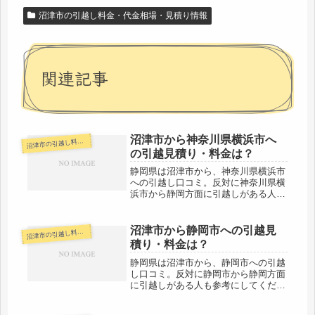
沼津市の引越し料金・代金相場・見積り情報
関連記事
沼津市から神奈川県横浜市へ
津市の引越し料金・代金相場・見積り情報
沼
の引越見積り・料金は？
静岡県は沼津市から、神奈川県横浜市
への引越し口コミ。反対に神奈川県横
浜市から静岡方面に引越しがある人も
参考にしてください。沼津市から神奈
川県横浜市までは、約110kmと長距離
になります。片道で1時間半程度かか
沼津市から静岡市への引越見
津市の引越し料金・代金相場・見積り情報
沼
る距離ですが、その日のうちの引越...
積り・料金は？
静岡県は沼津市から、静岡市への引越
し口コミ。反対に静岡市から静岡方面
に引越しがある人も参考にしてくださ
い。沼津市から静岡市までは、市役所
間で約70kmになります。地区によっ