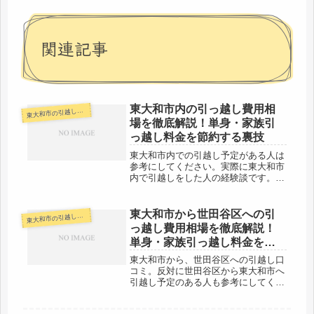
関連記事
東大和市内の引っ越し費用相
大和市の引越し料金・代金相場・見積り情報
東
場を徹底解説！単身・家族引
っ越し料金を節約する裏技
東大和市内での引越し予定がある人は
参考にしてください。実際に東大和市
内で引越しをした人の経験談です。東
大和市市内の引越しなので、基本的に
当日中に完了するパターンが多いと思
います。単身の引越しなど、早ければ
東大和市から世田谷区への引
大和市の引越し料金・代金相場・見積り情報
東
お昼過ぎくらいには引越し完了するか
っ越し費用相場を徹底解説！
も...
単身・家族引っ越し料金を節
約する裏技
東大和市から、世田谷区への引越し口
コミ。反対に世田谷区から東大和市へ
引越し予定のある人も参考にしてくだ
さい。東大和市から世田谷区の中心地
までは約35kmと近場。それでも片道