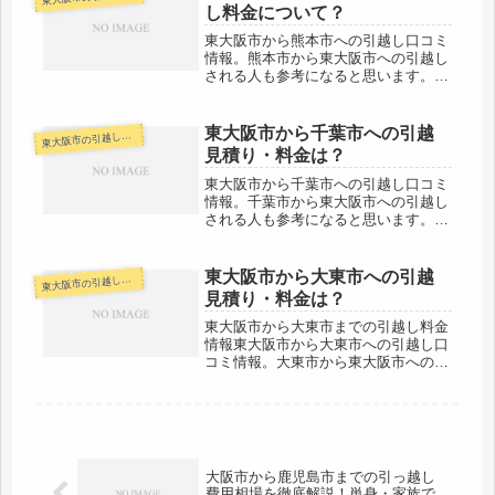
です。近場ということで代金も格安
し料金について？
の...
東大阪市から熊本市への引越し口コミ
情報。熊本市から東大阪市への引越し
される人も参考になると思います。東
大阪市から熊本市までは約720ｋｍと
長距離になります。料金も高くなりま
すが、荷物到着までの時間がかかるの
東大阪市から千葉市への引越
大阪市の引越し料金・代金相場・見積り情報
東
もネックになります。早めに見積り
見積り・料金は？
を...
東大阪市から千葉市への引越し口コミ
情報。千葉市から東大阪市への引越し
される人も参考になると思います。東
大阪市から千葉市へは約530kmと長距
離になります。（市役所間）片道で7
時間近くかかるので、荷物の到着は最
東大阪市から大東市への引越
大阪市の引越し料金・代金相場・見積り情報
東
短でも翌日という場合が多いです。...
見積り・料金は？
東大阪市から大東市までの引越し料金
情報東大阪市から大東市への引越し口
コミ情報。大東市から東大阪市への引
越しされる人も参考になると思いま
す。大東市まではすぐそばなので距離
的な問題はほぼないですね。料金には
作業内容が大きく関わってきます。当
日中...
大阪市から鹿児島市までの引っ越し
費用相場を徹底解説！単身・家族で