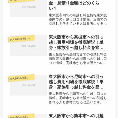
金・見積り金額はどのくら
い？
東大阪市内での引越し料金情報東大阪
市内での引越し口コミ情報。近隣での
引越しを考えている人は参考になるか
もしれません。「自分の引越し代金を
早く知りたい！！そして安い会社を教
えて！」そういう人は右のリンク先の
東大阪市から高槻市への引っ
大阪市の引越し料金・代金相場・見積り情報
東
ページを読んだ上、ネットで見積りし
越し費用相場を徹底解説！単
ま...
身・家族引っ越し料金を節約
する裏技
東大阪市から高槻市までの引越し料金
情報東大阪市から高槻市への引越し口
コミ情報。高槻市から東大阪市への引
越しされる人も参考になると思いま
す。高槻市までは約20kmと近場です
ので、当日中に引越しは完了するでし
東大阪市から尼崎市への引っ
大阪市の引越し料金・代金相場・見積り情報
東
ょう。なるべく多くの会社に見積もり
越し費用相場を徹底解説！単
は...
身・家族引っ越し料金を節約
する裏技
東大阪市から尼崎市への引越し口コミ
情報。尼崎市から東大阪市への引越し
される人も参考になると思います。尼
崎市までは約30kmと少し離れていま
す。（市役所間）片道で１時間圏内で
すので、その日中の引越しは十分可能
東大阪市から熊本市への引越
大阪市の引越し料金・代金相場・見積り情報
東