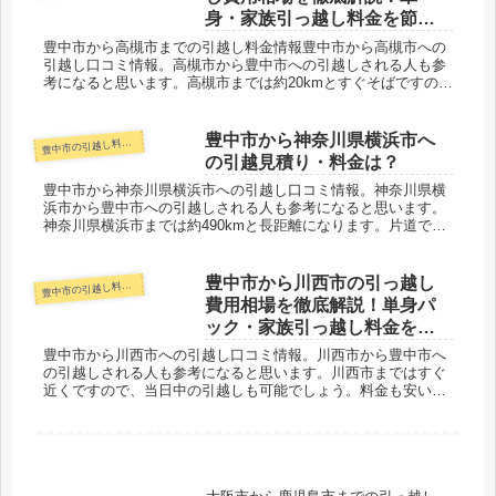
身・家族引っ越し料金を節約
する裏技
豊中市から高槻市までの引越し料金情報豊中市から高槻市への
引越し口コミ情報。高槻市から豊中市への引越しされる人も参
考になると思います。高槻市までは約20kmとすぐそばですの
で、その日のうちに引越しは終わるケースがほとんどでしょ
う。お値段も格安...
豊中市から神奈川県横浜市へ
中市の引越し料金・代金相場・見積り情報
豊
の引越見積り・料金は？
豊中市から神奈川県横浜市への引越し口コミ情報。神奈川県横
浜市から豊中市への引越しされる人も参考になると思います。
神奈川県横浜市までは約490kmと長距離になります。片道で６
時間近くかかるので、最短でも荷物到着は翌日でしょう。時期
にっては２日...
豊中市から川西市の引っ越し
中市の引越し料金・代金相場・見積り情報
豊
費用相場を徹底解説！単身パ
ック・家族引っ越し料金を節
約する裏技
豊中市から川西市への引越し口コミ情報。川西市から豊中市へ
の引越しされる人も参考になると思います。川西市まではすぐ
近くですので、当日中の引越しも可能でしょう。料金も安い引
越し会社があると思います。荷物が少なければ、単身で１万円
台の引越し会社も...