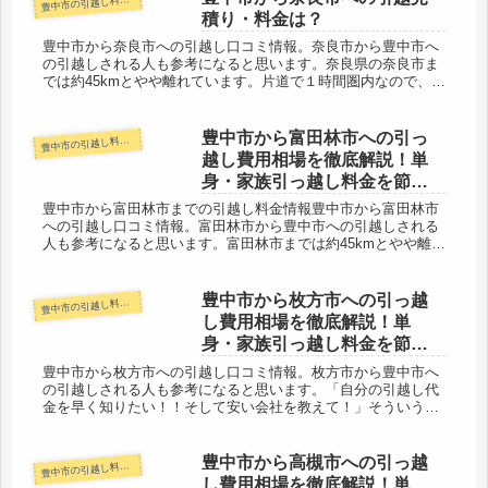
豊
積り・料金は？
豊中市から奈良市への引越し口コミ情報。奈良市から豊中市へ
の引越しされる人も参考になると思います。奈良県の奈良市ま
では約45kmとやや離れています。片道で１時間圏内なので、そ
の日中の引越しは十分可能でしょう。口コミ情報も参考にして
ください。「...
豊中市から富田林市への引っ
中市の引越し料金・代金相場・見積り情報
豊
越し費用相場を徹底解説！単
身・家族引っ越し料金を節約
する裏技
豊中市から富田林市までの引越し料金情報豊中市から富田林市
への引越し口コミ情報。富田林市から豊中市への引越しされる
人も参考になると思います。富田林市までは約45kmとやや離れ
ています。当日中に引越しは十分可能な範囲だと思います。料
金も安い会社...
豊中市から枚方市への引っ越
中市の引越し料金・代金相場・見積り情報
豊
し費用相場を徹底解説！単
身・家族引っ越し料金を節約
する裏技
豊中市から枚方市への引越し口コミ情報。枚方市から豊中市へ
の引越しされる人も参考になると思います。「自分の引越し代
金を早く知りたい！！そして安い会社を教えて！」そういう人
は右のリンク先のページを読んだ上、ネットで見積りしましょ
う。100％安く...
豊中市から高槻市への引っ越
中市の引越し料金・代金相場・見積り情報
豊
し費用相場を徹底解説！単